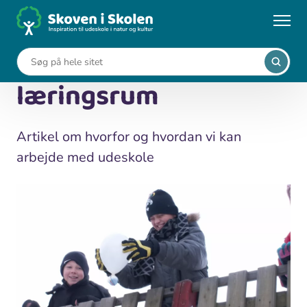
Gå
til
...
Viden om udeskole
Udvid skolens læringsrum
hovedindhold
Udvid skolens
læringsrum
Artikel om hvorfor og hvordan vi kan
arbejde med udeskole