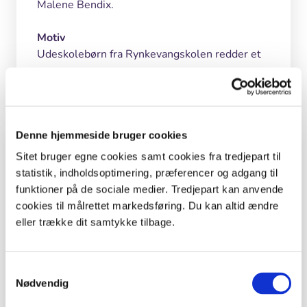
Malene Bendix.
Motiv
Udeskolebørn fra Rynkevangskolen redder et
æg.
Denne hjemmeside bruger cookies
Inspiration og lignende materialer
Sitet bruger egne cookies samt cookies fra tredjepart til
statistik, indholdsoptimering, præferencer og adgang til
Lærere
funktioner på de sociale medier. Tredjepart kan anvende
cookies til målrettet markedsføring. Du kan altid ændre
Undervisningsforløb
eller trække dit samtykke tilbage.
Fødevare & Klima-kortspil
Viden om udeskole
Samtykkevalg
En naturlærers dagbog: Simon Høegmark
Nødvendig