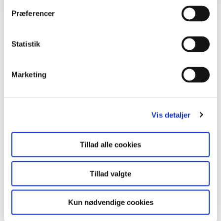
Præferencer
Del en ide
Statistik
Marketing
Læs også
Viser
1
ud af
2
Vis detaljer
Viden om udeskole
Tillad alle cookies
Tillad valgte
Kun nødvendige cookies