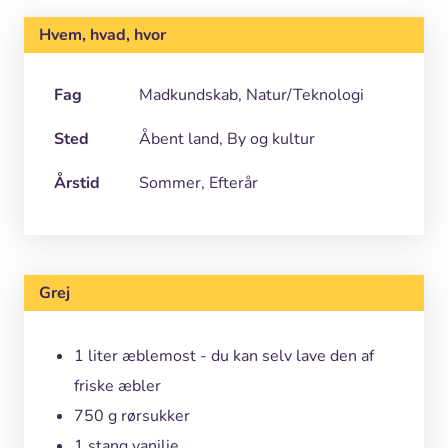
Hvem, hvad, hvor
Fag
Madkundskab, Natur/Teknologi
Sted
Åbent land, By og kultur
Årstid
Sommer, Efterår
Grej
1 liter æblemost - du kan selv lave den af
friske æbler
750 g rørsukker
1 stang vanilie