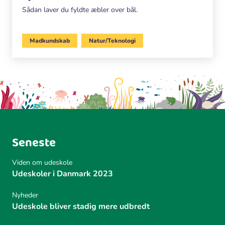
Sådan laver du fyldte æbler over bål.
Madkundskab
Natur/Teknologi
Seneste
Viden om udeskole
Udeskoler i Danmark 2023
Nyheder
Udeskole bliver stadig mere udbredt