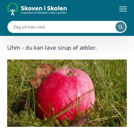
Gå
til
...
Vild mad
Æblesirup
hovedindhold
Æblesirup
Uhm - du kan lave sirup af æbler.