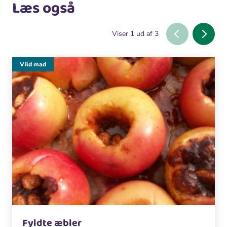
Læs også
Viser
1
ud af
3
Vild mad
Fyldte æbler