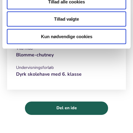
Tillad alle cookies
Inspiration og lignende materialer
Tillad valgte
Madkundskab
Kun nødvendige cookies
Vild mad
Blomme-chutney
Undervisningsforløb
Dyrk skolehave med 6. klasse
Del en ide