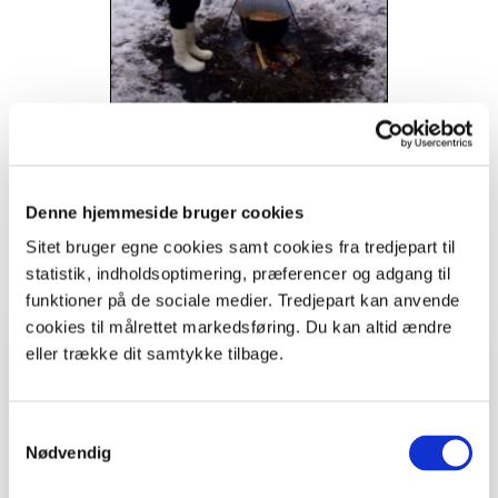
Bålmad om vinteren på Thorning skole.
Foto: Rasmus Østerby.
Denne hjemmeside bruger cookies
Sitet bruger egne cookies samt cookies fra tredjepart til
statistik, indholdsoptimering, præferencer og adgang til
Print
funktioner på de sociale medier. Tredjepart kan anvende
cookies til målrettet markedsføring. Du kan altid ændre
Hvem, hvad, hvor
eller trække dit samtykke tilbage.
Fag
Madkundskab, Natur/Teknologi
Samtykkevalg
Nødvendig
Årstid
Forår, Sommer, Efterår, Vinter