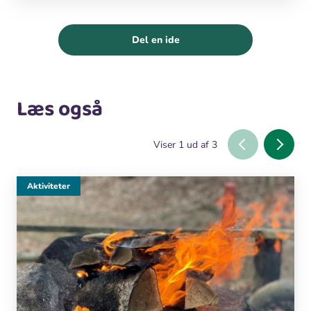
Del en ide
Læs også
Viser
1
ud af
3
Aktiviteter