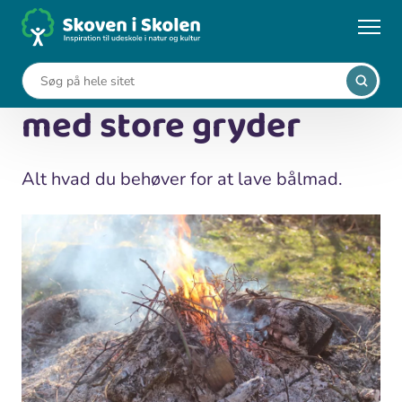
Gå
til
...
Vild mad
Huskeliste til bålmad med store gryder
hovedindhold
Huskeliste til bålmad
med store gryder
Alt hvad du behøver for at lave bålmad.