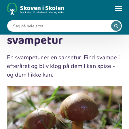
Gå
til
...
Undervisningsforløb
God gammeldags svampetur
hovedindhold
God gammeldags
svampetur
En svampetur er en sansetur. Find svampe i
efteråret og bliv klog på dem I kan spise -
og dem I ikke kan.