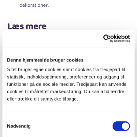
dekorationer.
Læs mere
Der er masser af gode link til svampe, men ofte er de
lavet af eksperter, der kan være vanskelige at fange for
nybegyndere. Jeg anbefaler som nævnt Politikens
Denne hjemmeside bruger cookies
svampebog, der har de gængse svampe med og en god
forklaring på kendetegn. Læs også NaturskolebogeN -
Sitet bruger egne cookies samt cookies fra tredjepart til
kan bestilles på
www.viborg.dk/naturskolen
.
statistik, indholdsoptimering, præferencer og adgang til
funktioner på de sociale medier. Tredjepart kan anvende
cookies til målrettet markedsføring. Du kan altid ændre
eller trække dit samtykke tilbage.
Samtykkevalg
Nødvendig