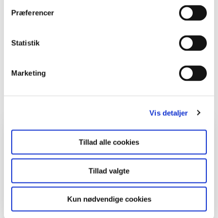
Præferencer
Statistik
Marketing
Vokshat med voksagtige, tykke lameller. Foto: Janne Bavnhøj
Print
Vis detaljer
Hvem, hvad, hvor
Tillad alle cookies
Fag
Biologi, Madkundskab,
Natur/Teknologi
Tillad valgte
Klasse
4. - 6. klasse, 7. - 9. klasse
Kun nødvendige cookies
Sted
Skov, Åbent land