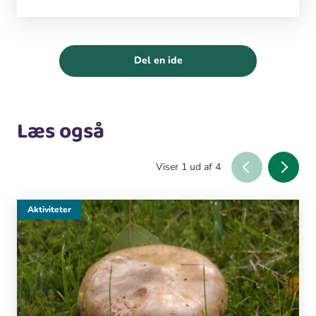
Del en ide
Læs også
Viser
1
ud af
4
Aktiviteter