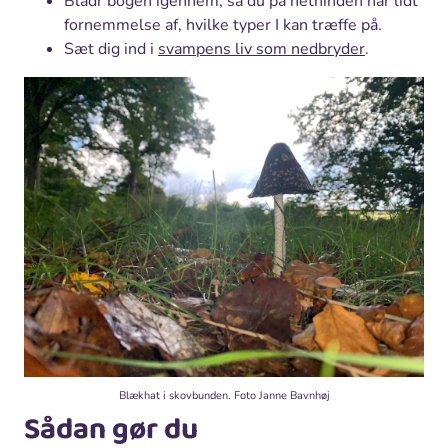
Bladr bogen igennem, så du på nethinden har lidt
fornemmelse af, hvilke typer I kan træffe på.
Sæt dig ind i
svampens liv som nedbryder
.
Blækhat i skovbunden. Foto Janne Bavnhøj
Sådan gør du