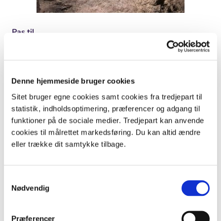
Pas til
Tit må man prøve sig lidt frem med at passe proppen
til, før fløjten kan give en klar tone.
Denne hjemmeside bruger cookies
Sitet bruger egne cookies samt cookies fra tredjepart til
statistik, indholdsoptimering, præferencer og adgang til
funktioner på de sociale medier. Tredjepart kan anvende
cookies til målrettet markedsføring. Du kan altid ændre
eller trække dit samtykke tilbage.
Samtykkevalg
Nødvendig
Nederste foto: Lisbet Andersen.
Luk hul
Præferencer