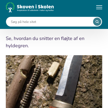
Gå
til
...
Aktiviteter
Hyldefløjte
hovedindhold
Hyldefløjte
Se, hvordan du snitter en fløjte af en
hyldegren.