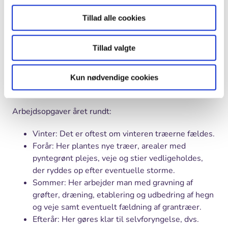
Om Skovhuggeren
Tillad alle cookies
I skoven arbejder normalt tre grupper af ansatte:
Skovrideren der er øverste leder for
Tillad valgte
skovdistriktet.
Skovfogeden der leder det praktiske arbejde.
Kun nødvendige cookies
Skovarbejderne som udfører det praktiske
arbejde i skoven – f.eks. at fælde træer.
Arbejdsopgaver året rundt:
Vinter: Det er oftest om vinteren træerne fældes.
Forår: Her plantes nye træer, arealer med
pyntegrønt plejes, veje og stier vedligeholdes,
der ryddes op efter eventuelle storme.
Sommer: Her arbejder man med gravning af
grøfter, dræning, etablering og udbedring af hegn
og veje samt eventuelt fældning af grantræer.
Efterår: Her gøres klar til selvforyngelse, dvs.