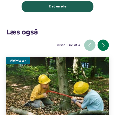
Del en ide
Læs også
Viser
1
ud af
4
Aktiviteter