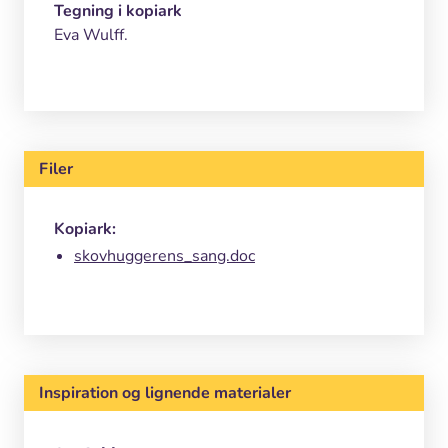
Tegning i kopiark
Eva Wulff.
Filer
Kopiark:
skovhuggerens_sang.doc
Inspiration og lignende materialer