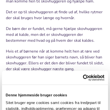
man komme hen til skovhuggeren og hjælpe ham.
Det er op til skovhuggeren at finde ud af, hvilke rytmer
der skal bruges hvor længe og hvornår.
De børn der er fundet, må gerne hjælpe skovhuggeren
med at kalde, men det er skovhuggeren der
bestemmer med hvad og på hvem der skal kaldes.
Hvis et af børnene når at komme helt hen at røre ved
skovhuggeren før han siger barnets navn, så bliver han
skovhugger. Ellers er det den der bliver fundet til sidst,
der skal være skovhugger næste gang.
Baggrund
Denne hjemmeside bruger cookies
Om at lege
Det er sjovt at lege. Og det er vigtigt at lege. Lege som
Sitet bruger egne cookies samt cookies fra tredjepart til
skovhuggerbørnenes gemmeleg indeholder sange og
statistik, indholdsoptimering, præferencer og adgang til