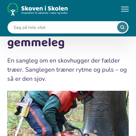
Gå
til
...
Undervisningsforløb
Skovhuggerbørnenes gemmeleg
hovedindhold
Skovhuggerbørnenes
gemmeleg
En sangleg om en skovhugger der fælder
træer. Sanglegen træner rytme og puls – og
så er den sjov.