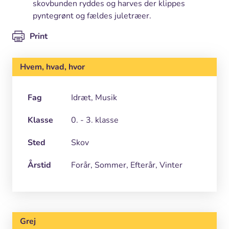
skovbunden ryddes og harves der klippes
pyntegrønt og fældes juletræer.
Print
Hvem, hvad, hvor
Fag
Idræt, Musik
Klasse
0. - 3. klasse
Sted
Skov
Årstid
Forår, Sommer, Efterår, Vinter
Grej