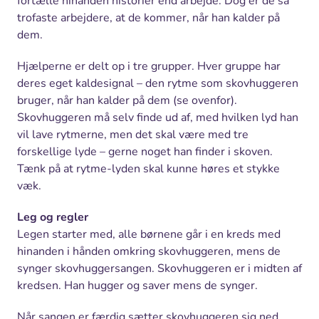
fortælle hinanden historier end arbejde. Dog er de så
trofaste arbejdere, at de kommer, når han kalder på
dem.
Hjælperne er delt op i tre grupper. Hver gruppe har
deres eget kaldesignal – den rytme som skovhuggeren
bruger, når han kalder på dem (se ovenfor).
Skovhuggeren må selv finde ud af, med hvilken lyd han
vil lave rytmerne, men det skal være med tre
forskellige lyde – gerne noget han finder i skoven.
Tænk på at rytme-lyden skal kunne høres et stykke
væk.
Leg og regler
Legen starter med, alle børnene går i en kreds med
hinanden i hånden omkring skovhuggeren, mens de
synger skovhuggersangen. Skovhuggeren er i midten af
kredsen. Han hugger og saver mens de synger.
Når sangen er færdig sætter skovhuggeren sig ned