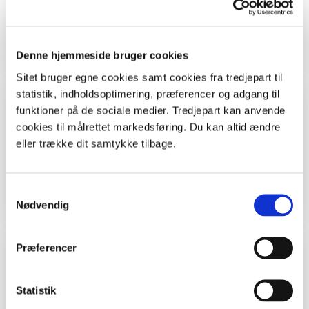
Lim
Fyld til kurven :)
Denne hjemmeside bruger cookies
Sitet bruger egne cookies samt cookies fra tredjepart til
statistik, indholdsoptimering, præferencer og adgang til
Tid
funktioner på de sociale medier. Tredjepart kan anvende
cookies til målrettet markedsføring. Du kan altid ændre
Sæt dig hyggeligt sammen med nogle andre -
eller trække dit samtykke tilbage.
og brug en time eller to på at klippe kurve og
andet julepynt.
Samtykkevalg
Nødvendig
Præferencer
Kolofon
Forfatter
Statistik
Malene Bendix.