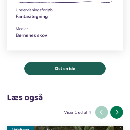
Undervisningsforløb
Fantasitegning
Medier
Børnenes skov
Del en ide
Læs også
Viser
1
ud af
4
Aktiviteter