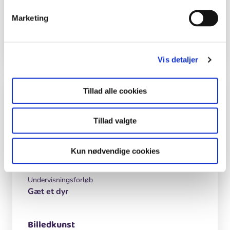
Marketing
Tegninger
Eva Wulff.
Vis detaljer
Tillad alle cookies
Inspiration og lignende materialer
Tillad valgte
4. - 6. klasse
Undervisningsforløb
Kun nødvendige cookies
Plant en skov og pas den
Undervisningsforløb
Gæt et dyr
Billedkunst