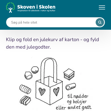
Gå
til
...
Aktiviteter
Julekurv af karton
hovedindhold
Julekurv af karton
Klip og fold en julekurv af karton - og fyld
den med julegodter.