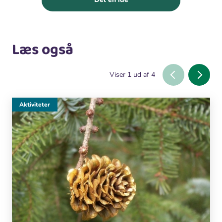
Læs også
Viser
1
ud af
4
Aktiviteter