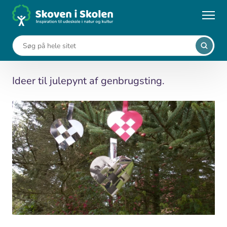
Gå
til
...
Aktiviteter
Julepynt af ingenting
hovedindhold
Julepynt af ingenting
Ideer til julepynt af genbrugsting.