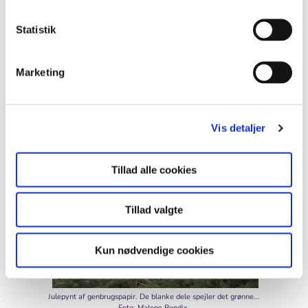
Statistik
Marketing
Klip hjerterne ud af flot genbrugspapir, almindeligt
papir og glanspapir - flet dem - og hæng dem på
juletræet.
Vis detaljer
Tillad alle cookies
Tillad valgte
Kun nødvendige cookies
Julepynt af genbrugspapir. De blanke dele spejler det grønne...
Foto: Malene Bendix.