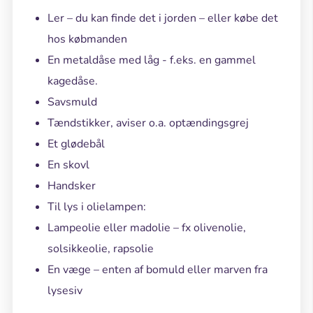
Ler – du kan finde det i jorden – eller købe det
hos købmanden
En metaldåse med låg - f.eks. en gammel
kagedåse.
Savsmuld
Tændstikker, aviser o.a. optændingsgrej
Et glødebål
En skovl
Handsker
Til lys i olielampen:
Lampeolie eller madolie – fx olivenolie,
solsikkeolie, rapsolie
En væge – enten af bomuld eller marven fra
lysesiv