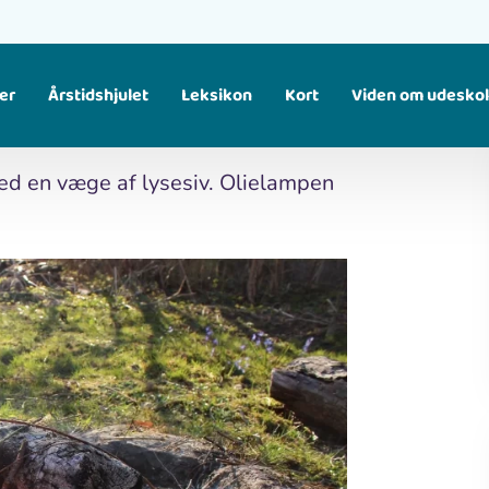
er
Årstidshjulet
Leksikon
Kort
Viden om udesko
Find større temaer, som samler flere materialer om samme emne. Fx fugle, klima, affald osv.
med en væge af lysesiv. Olielampen