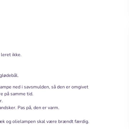
leret ikke.
glødebål.
elampe ned i savsmulden, så den er omgivet
re på samme tid.
r.
andsker. Pas på, den er varm.
væk og olielampen skal være brændt færdig.