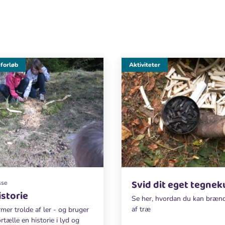
forløb
Aktiviteter
Svid dit eget tegnek
sse
istorie
Se her, hvordan du kan bræn
af træ
mer trolde af ler - og bruger
ortælle en historie i lyd og