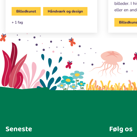
billeder. I 
eller en an
Billedkunst
Håndværk og design
+ 1 fag
Billedkun
Seneste
Følg os