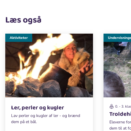
Læs også
Aktiviteter
Undervisnings
Ler, perler og kugler
0. - 3. kla
Troldeh
Lav perler og kugler af ler - og brænd
dem på et bål.
Eleverne for
dem til at f