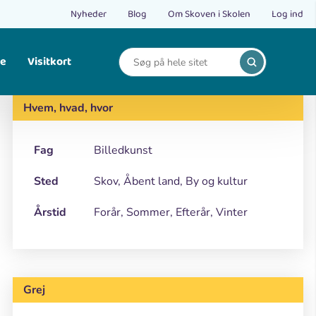
Nyheder
Blog
Om Skoven i Skolen
Log ind
le
Visitkort
Print
Find opskrifter på bålmad og mad fra naturen.
Hvem, hvad, hvor
Fag
Billedkunst
Sted
Skov, Åbent land, By og kultur
Årstid
Forår, Sommer, Efterår, Vinter
Grej