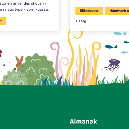
historien anvendes skoven -
den naturtype - som kulisse.
Billedkunst
Håndværk o
st
+ 1 fag
Almanak