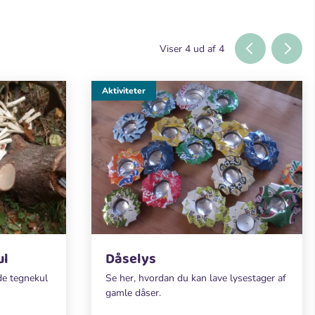
Viser
4
ud af
4
Aktiviteter
ul
Dåselys
de tegnekul
Se her, hvordan du kan lave lysestager af
gamle dåser.