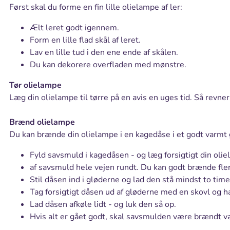
Først skal du forme en fin lille olielampe af ler:
Ælt leret godt igennem.
Form en lille flad skål af leret.
Lav en lille tud i den ene ende af skålen.
Du kan dekorere overfladen med mønstre.
Tør olielampe
Læg din olielampe til tørre på en avis en uges tid. Så revner 
Brænd olielampe
Du kan brænde din olielampe i en kagedåse i et godt varmt 
Fyld savsmuld i kagedåsen - og læg forsigtigt din oli
af savsmuld hele vejen rundt. Du kan godt brænde fle
Stil dåsen ind i gløderne og lad den stå mindst to time
Tag forsigtigt dåsen ud af gløderne med en skovl og h
Lad dåsen afkøle lidt - og luk den så op.
Hvis alt er gået godt, skal savsmulden være brændt 