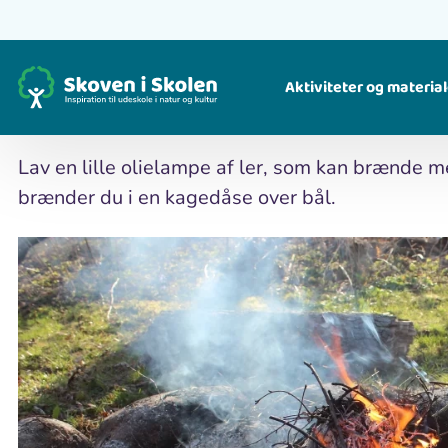
Gå
til
Hjem
Aktiviteter
Olielampe af ler
hovedindhold
Olielampe af ler
Aktiviteter og material
Find ideer til, hvad du kan lave i naturen. For børn og voksne.
Find ude-undervisningsmaterialer til alle fag og klassetrin i natur og kultur. For lærere.
Lav en lille olielampe af ler, som kan brænde 
brænder du i en kagedåse over bål.