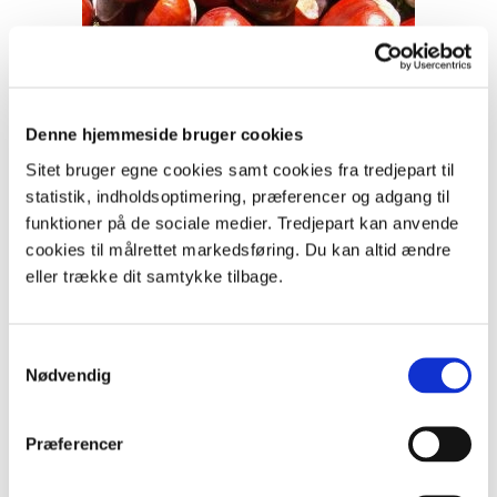
Denne hjemmeside bruger cookies
Om efteråret kan du finde masser af kastanier.
Foto: Malene Bendix.
Sitet bruger egne cookies samt cookies fra tredjepart til
Hestekastanie i skovbruget
statistik, indholdsoptimering, præferencer og adgang til
funktioner på de sociale medier. Tredjepart kan anvende
cookies til målrettet markedsføring. Du kan altid ændre
Skovbrug
eller trække dit samtykke tilbage.
Hestekastanien spiller ingen økonomisk rolle i
skovbruget. Det skyldes, at veddet ikke er særligt
værdifuldt. Alligevel vil du tit finde enkelte
Samtykkevalg
kastanietræer i skoven. De er enten plantet fordi de er
Nødvendig
smukke - eller fordi kastanierne er gode som foder til
vildtet.
Præferencer
Selvsåning
Da kastanierne er tunge og derfor ikke svæver langt