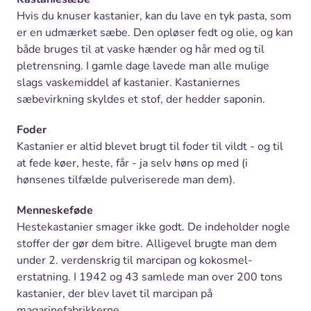
Hvis du knuser kastanier, kan du lave en tyk pasta, som
er en udmærket sæbe. Den opløser fedt og olie, og kan
både bruges til at vaske hænder og hår med og til
pletrensning. I gamle dage lavede man alle mulige
slags vaskemiddel af kastanier. Kastaniernes
sæbevirkning skyldes et stof, der hedder saponin.
Foder
Kastanier er altid blevet brugt til foder til vildt - og til
at fede køer, heste, får - ja selv høns op med (i
hønsenes tilfælde pulveriserede man dem).
Menneskeføde
Hestekastanier smager ikke godt. De indeholder nogle
stoffer der gør dem bitre. Alligevel brugte man dem
under 2. verdenskrig til marcipan og kokosmel-
erstatning. I 1942 og 43 samlede man over 200 tons
kastanier, der blev lavet til marcipan på
magarinefabrikkerne.