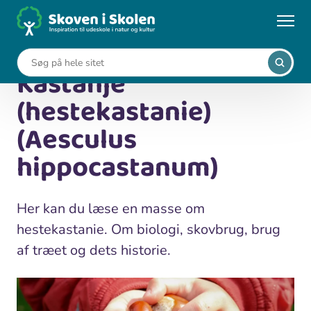
Gå
til
...
Leksikon
hovedindhold
Kastanje (hestekastanie) (Aesculus hippocastanum)
Kastanje
(hestekastanie)
(Aesculus
hippocastanum)
Her kan du læse en masse om
hestekastanie. Om biologi, skovbrug, brug
af træet og dets historie.