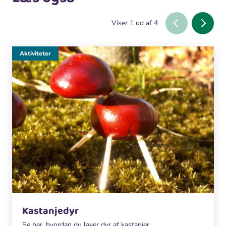
Viser
1
ud af
4
Aktiviteter
Kastanjedyr
Se her, hvordan du laver dyr af kastanjer.