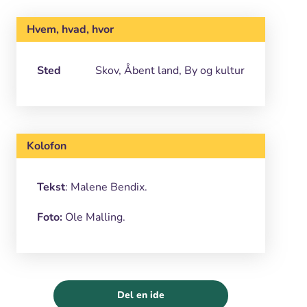
Hvem, hvad, hvor
Sted
Skov, Åbent land, By og kultur
Kolofon
Tekst
: Malene Bendix.
Foto:
Ole Malling.
Del en ide