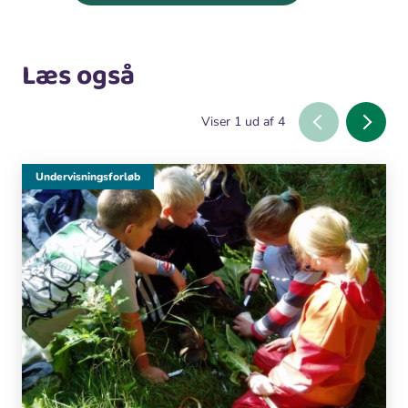
Læs også
Viser
1
ud af
4
Undervisningsforløb