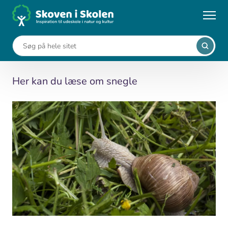
Gå
til
...
Leksikon
Snegle
hovedindhold
Snegle
Her kan du læse om snegle