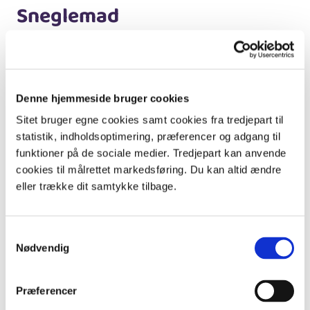
Sneglemad
Sneglen har en bred mund med en ru tunge. Mens den
kravler rasper den ru tunge som en fil hen over den
overflade de kravler på. Tungen rasper tynde lag af bark
og grene – og af de alger, svampe og bakterier der
Denne hjemmeside bruger cookies
vokser på dem. Mange snegle kan også godt lide
Sitet bruger egne cookies samt cookies fra tredjepart til
svampe – du kan tydeligt se sporene efter raspe-
statistik, indholdsoptimering, præferencer og adgang til
tungen på en paddehat i skoven om efteråret. Nogle
funktioner på de sociale medier. Tredjepart kan anvende
spiser også bløde plantedele, døde planter og dyr – og
cookies til målrettet markedsføring. Du kan altid ændre
meget andet.
eller trække dit samtykke tilbage.
Samtykkevalg
Nødvendig
Præferencer