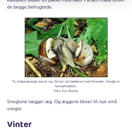
kalkpilen sidder en pakke med sæd. På den måde bliver
de begge befrugtede.
To vinbjergsnegle parrer sig. De har sat fødderne mod hinanden. Snegle er
hermafroditter.
Foto: Eva Skytte.
Sneglene lægger æg. Og æggene bliver til nye små
snegle.
Vinter