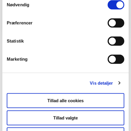
Nødvendig
Undervisningsforløb
Stensamlingen fra fjorden
Præferencer
Statistik
Del en ide
Marketing
Læs også
Vis detaljer
Viser
1
ud af
3
Tillad alle cookies
Aktiviteter
Tillad valgte