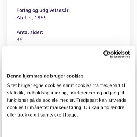
Forlag og udgivelsesår:
Atelier, 1995
Antal sider:
96
ISBN:
87-7857-018-2
Denne hjemmeside bruger cookies
Sitet bruger egne cookies samt cookies fra tredjepart til
statistik, indholdsoptimering, præferencer og adgang til
Inspiration og lignende materialer
funktioner på de sociale medier. Tredjepart kan anvende
cookies til målrettet markedsføring. Du kan altid ændre
Lærere
eller trække dit samtykke tilbage.
Viden om udeskole
En naturlærers dagbog: Simon Høegmark
Samtykkevalg