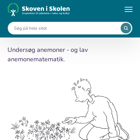
Gå
til
...
Undervisningsforløb
Anemone-matematik
hovedindhold
Anemone-matematik
Undersøg anemoner - og lav
anemonematematik.