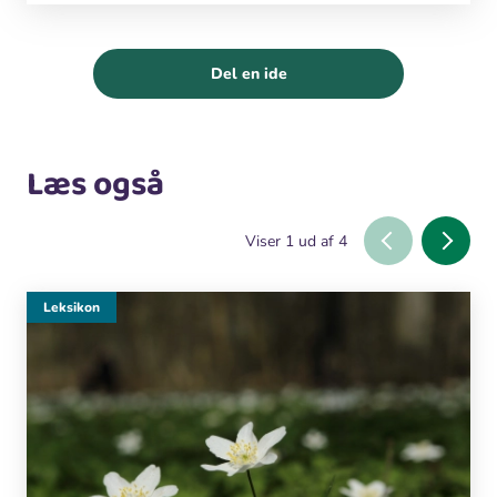
Del en ide
Læs også
Viser
1
ud af
4
Leksikon