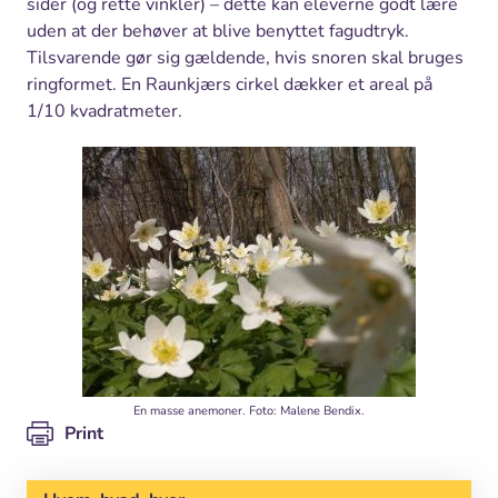
sider (og rette vinkler) – dette kan eleverne godt lære
uden at der behøver at blive benyttet fagudtryk.
Tilsvarende gør sig gældende, hvis snoren skal bruges
ringformet. En Raunkjærs cirkel dækker et areal på
1/10 kvadratmeter.
En masse anemoner. Foto: Malene Bendix.
Print