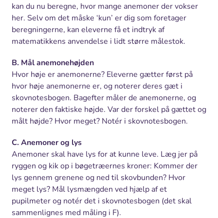
kan du nu beregne, hvor mange anemoner der vokser
her. Selv om det måske ‘kun’ er dig som foretager
beregningerne, kan eleverne få et indtryk af
matematikkens anvendelse i lidt større målestok.
B. Mål anemonehøjden
Hvor høje er anemonerne? Eleverne gætter først på
hvor høje anemonerne er, og noterer deres gæt i
skovnotesbogen. Bagefter måler de anemonerne, og
noterer den faktiske højde. Var der forskel på gættet og
målt højde? Hvor meget? Notér i skovnotesbogen.
C. Anemoner og lys
Anemoner skal have lys for at kunne leve. Læg jer på
ryggen og kik op i bøgetræernes kroner: Kommer der
lys gennem grenene og ned til skovbunden? Hvor
meget lys? Mål lysmængden ved hjælp af et
pupilmeter og notér det i skovnotesbogen (det skal
sammenlignes med måling i F).