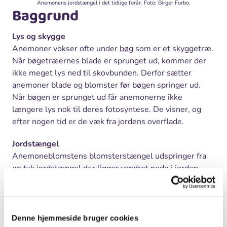
Anemonens jordstængel i det tidlige forår. Foto: Birger Furbo.
Baggrund
Lys og skygge
Anemoner vokser ofte under
bøg
som er et skyggetræ.
Når bøgetræernes blade er sprunget ud, kommer der
ikke meget lys ned til skovbunden. Derfor sætter
anemoner blade og blomster før bøgen springer ud.
Når bøgen er sprunget ud får anemonerne ikke
længere lys nok til deres fotosyntese. De visner, og
efter nogen tid er de væk fra jordens overflade.
Jordstængel
Anemoneblomstens blomsterstængel udspringer fra
en tyk jordstængel der ligger vandret nede i jorden.
Denne jordstængel er en stængel og ikke en rod. Den
indeholder oplagsnæring, og fungerer som en slags
madpakke for anemonen. Den
energi der bliver dannet
ved fotosyntesen
om foråret, bliver gemt som stivelse i
Denne hjemmeside bruger cookies