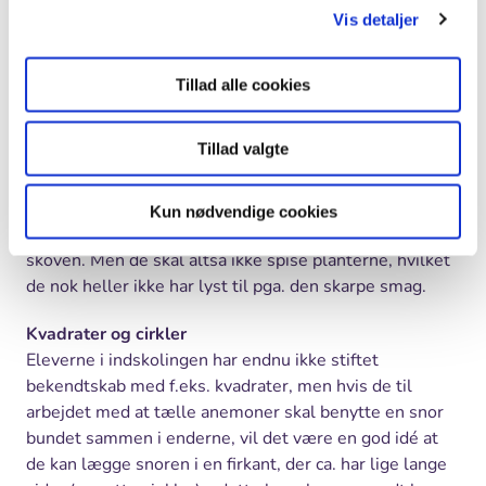
fra f.eks. det tørre overdrev. De er tilpasset dette mere
Vis detaljer
tørre levested og har stive stængler med relativt
meget styrkevæv.
Tillad alle cookies
Giftig
Den hvide anemone, som hører til ranunkelfamilien,
Tillad valgte
indeholder i øvrigt en skarp og blæredannende saft,
som er giftig ved indtagelse. Undgå at få saft fra
planten i øjnene. Eleverne kan godt håndtere
Kun nødvendige cookies
anemonerne og bagefter spise deres madpakker ude i
skoven. Men de skal altså ikke spise planterne, hvilket
de nok heller ikke har lyst til pga. den skarpe smag.
Kvadrater og cirkler
Eleverne i indskolingen har endnu ikke stiftet
bekendtskab med f.eks. kvadrater, men hvis de til
arbejdet med at tælle anemoner skal benytte en snor
bundet sammen i enderne, vil det være en god idé at
de kan lægge snoren i en firkant, der ca. har lige lange