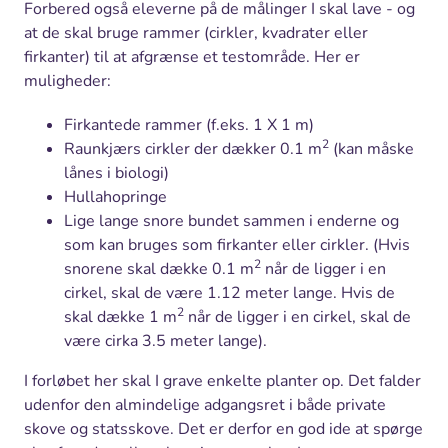
Forbered også eleverne på de målinger I skal lave - og
at de skal bruge rammer (cirkler, kvadrater eller
firkanter) til at afgrænse et testområde. Her er
muligheder:
Firkantede rammer (f.eks. 1 X 1 m)
2
Raunkjærs cirkler der dækker 0.1 m
(kan måske
lånes i biologi)
Hullahopringe
Lige lange snore bundet sammen i enderne og
som kan bruges som firkanter eller cirkler. (Hvis
2
snorene skal dække 0.1 m
når de ligger i en
cirkel, skal de være 1.12 meter lange. Hvis de
2
skal dække 1 m
når de ligger i en cirkel, skal de
være cirka 3.5 meter lange).
I forløbet her skal I grave enkelte planter op. Det falder
udenfor den almindelige adgangsret i både private
skove og statsskove. Det er derfor en god ide at spørge