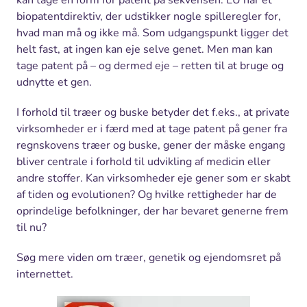
kan tage en form for patent på sekvensen. EU har et
biopatentdirektiv, der udstikker nogle spilleregler for,
hvad man må og ikke må. Som udgangspunkt ligger det
helt fast, at ingen kan eje selve genet. Men man kan
tage patent på – og dermed eje – retten til at bruge og
udnytte et gen.
I forhold til træer og buske betyder det f.eks., at private
virksomheder er i færd med at tage patent på gener fra
regnskovens træer og buske, gener der måske engang
bliver centrale i forhold til udvikling af medicin eller
andre stoffer. Kan virksomheder eje gener som er skabt
af tiden og evolutionen? Og hvilke rettigheder har de
oprindelige befolkninger, der har bevaret generne frem
til nu?
Søg mere viden om træer, genetik og ejendomsret på
internettet.