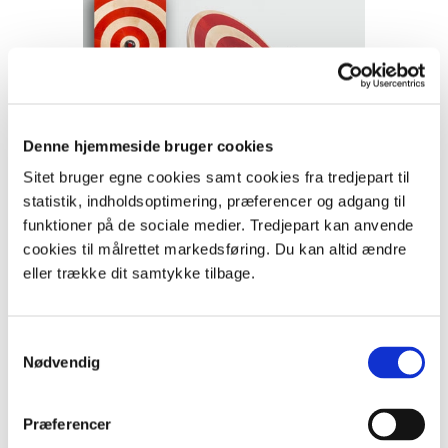
Denne hjemmeside bruger cookies
Sitet bruger egne cookies samt cookies fra tredjepart til
statistik, indholdsoptimering, præferencer og adgang til
Snurretop i asketræ.
Design: Karen Kjærgaard.
funktioner på de sociale medier. Tredjepart kan anvende
cookies til målrettet markedsføring. Du kan altid ændre
C: Træer og gensplejsning
eller trække dit samtykke tilbage.
Endnu kan man, så vidt vides, ikke gensplejse træer –
men det varer nok ikke længe. Forskerne arbejder i
Samtykkevalg
hvert fald på, at få træer til at producere andet end ved.
Nødvendig
Søg mere viden om træer og gensplejsning på
Præferencer
internettet.