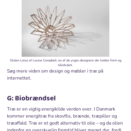
Stolen Lotus af Louise Campbell, en af de yngre designere der kobler form og
håndværk.
Søg mere viden om design og møbler i træ på
internettet.
G: Biobrændsel
Træ er en vigtig energikilde verden over. I Danmark
kommer energitræ fra skovflis, brænde, træpiller og
træaffald. Træ er et godt alternativ til olie – og da olien
indenfor en overskuelig fremtid bliver meget dyr, fordi