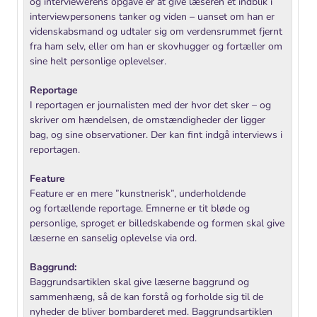
og interviewerens opgave er at give læseren et indblik i
interviewpersonens tanker og viden – uanset om han er
videnskabsmand og udtaler sig om verdensrummet fjernt
fra ham selv, eller om han er skovhugger og fortæller om
sine helt personlige oplevelser.
Reportage
I reportagen er journalisten med der hvor det sker – og
skriver om hændelsen, de omstændigheder der ligger
bag, og sine observationer. Der kan fint indgå interviews i
reportagen.
Feature
Feature er en mere ”kunstnerisk”, underholdende
og fortællende reportage. Emnerne er tit bløde og
personlige, sproget er billedskabende og formen skal give
læserne en sanselig oplevelse via ord.
Baggrund:
Baggrundsartiklen skal give læserne baggrund og
sammenhæng, så de kan forstå og forholde sig til de
nyheder de bliver bombarderet med. Baggrundsartiklen