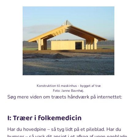
Konstruktion til maskinhus - bygget af træ
Foto: Janne Bavnhøj.
Søg mere viden om træets håndværk på internettet:
I: Træer i folkemedicin
Har du hovedpine – så tyg lidt på et pileblad. Har du
bumser – så vask dit ansigt i et afkog af unge egeblade.