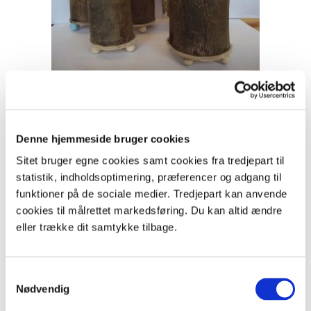
Udstilling af grendåser.
Foto: Birgitte Bruhn Einfeldt.
Bearbejdning
Denne hjemmeside bruger cookies
Til sidst kan grendåserne komme på udstilling. Hver
Sitet bruger egne cookies samt cookies fra tredjepart til
elev kan give sin grendåse et navn - og skrive, hvad den
statistik, indholdsoptimering, præferencer og adgang til
skal bruges til.
funktioner på de sociale medier. Tredjepart kan anvende
cookies til målrettet markedsføring. Du kan altid ændre
eller trække dit samtykke tilbage.
Samtykkevalg
Nødvendig