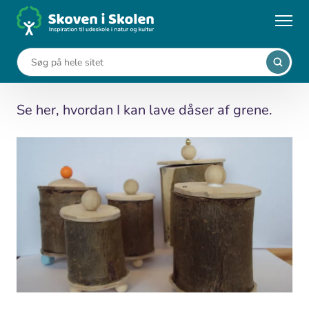
Gå
til
...
Undervisningsforløb
Grendåser
hovedindhold
Grendåser
Se her, hvordan I kan lave dåser af grene.