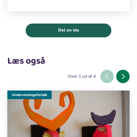
Del en ide
Læs også
Viser
1
ud af
4
Undervisningsforløb