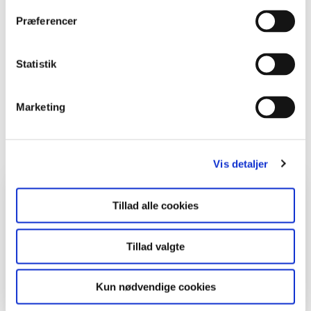
Præferencer
Statistik
Flere grendåser.
Foto: Birgitte Bruhn Einfeldt.
Marketing
Print
Vis detaljer
Hvem, hvad, hvor
Tillad alle cookies
Fag
Håndværk og design
Tillad valgte
Klasse
0. - 3. klasse, 4. - 6. klasse, 7. - 9.
klasse
Kun nødvendige cookies
Sted
Skov, Åbent land, By og kultur