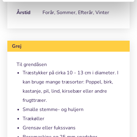
Årstid
Forår, Sommer, Efterår, Vinter
Grej
Til grendåsen
Træstykker på cirka 10 - 13 cm i diameter. I
kan bruge mange træsorter: Poppel, birk,
kastanje, pil, lind, kirsebær eller andre
frugttræer.
Smalle stemme- og huljern
Trækøller
Grensav eller fukssvans
Boremaskine og 25 mm spadebor