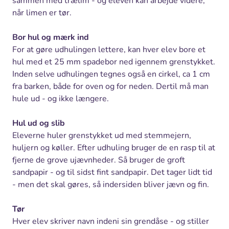
sammen med trælim - og eleven kan arbejde videre,
når limen er tør.
Bor hul og mærk ind
For at gøre udhulingen lettere, kan hver elev bore et
hul med et 25 mm spadebor ned igennem grenstykket.
Inden selve udhulingen tegnes også en cirkel, ca 1 cm
fra barken, både for oven og for neden. Dertil må man
hule ud - og ikke længere.
Hul ud og slib
Eleverne huler grenstykket ud med stemmejern,
huljern og køller. Efter udhuling bruger de en rasp til at
fjerne de grove ujævnheder. Så bruger de groft
sandpapir - og til sidst fint sandpapir. Det tager lidt tid
- men det skal gøres, så indersiden bliver jævn og fin.
Tør
Hver elev skriver navn indeni sin grendåse - og stiller