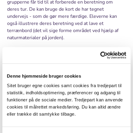
grupperne får tid til at forberede en beretning om
deres tur. De kan bruge de kort de har tegnet
undervejs - som de gør mere færdige. Eleverne kan
også illustrere deres beretning ved at lave et
terrænbord (det vil sige forme området ved hjælp af
naturmaterialer på jorden).
Herefter fortæller grupperne på skift om deres
iagttagelser og oplevelser på turen. Beretningerne
gemmes på noteform og som tegninger og fotos, så de
kan indgå på de kort, eleverne gør helt færdige i
Denne hjemmeside bruger cookies
klassen.
Sitet bruger egne cookies samt cookies fra tredjepart til
På skolen: Behandling af de indsamlede talpar
statistik, indholdsoptimering, præferencer og adgang til
Hjemme på skolen tegner grupperne deres kort rent på
funktioner på de sociale medier. Tredjepart kan anvende
et nyt stykke ternet papir - eller på computeren. De
cookies til målrettet markedsføring. Du kan altid ændre
plotter de ordnede talpar ind og indretter tegningerne,
eller trække dit samtykke tilbage.
så ét tern for eksempel er 10 meter på hvert led. De
talpar der danner områdets periferi forbindes med