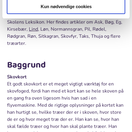
skovfogeden senere plantede?
Kun nødvendige cookies
Læs mere om træerne og deres dyrkning i Skoven i
Skolens Leksikon. Her findes artikler om Ask, Bøg, Eg,
Kirsebær,
Lind
, Løn, Normannsgran, Pil, Rødel,
Rødgran, Røn, Sitkagran, Skovfyr, Taks, Thuja og flere
træarter.
Baggrund
Skovkort
Et godt skovkort er et meget vigtigt værktøj for en
skovfoged, fordi han med et kort kan se hele skoven på
en gang fra oven ligesom hvis han sad i en
flyvemaskine. Med de rigtige oplysninger på kortet kan
han hurtigt se, hvilke træer der er i skoven, hvor store
de er og hvor meget træ der er. Han kan se, hvor han
skal fælde træer og hvor han skal plante træer. Han