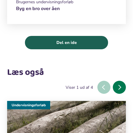
Brugernes undervisningsforløb
Byg en bro over åen
Del en ide
Læs også
Viser
1
ud af
4
Undervisningsforløb