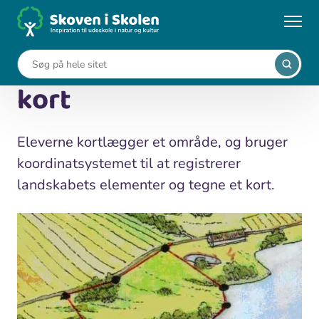
Gå
til
...
Undervisningsforløb
Landskabet - tegn et kort
hovedindhold
Landskabet - tegn et
kort
Eleverne kortlægger et område, og bruger
koordinatsystemet til at registrerer
landskabets elementer og tegne et kort.