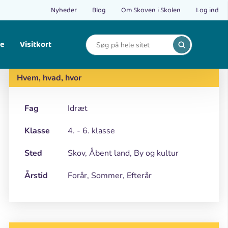
Nyheder
Blog
Om Skoven i Skolen
Log ind
le
Visitkort
Print
Find opskrifter på bålmad og mad fra naturen.
Hvem, hvad, hvor
Fag
Idræt
Klasse
4. - 6. klasse
Sted
Skov, Åbent land, By og kultur
Årstid
Forår, Sommer, Efterår