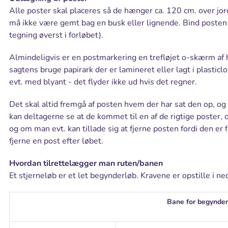
Alle poster skal placeres så de hænger ca. 120 cm. over jord
må ikke være gemt bag en busk eller lignende. Bind posten f
tegning øverst i forløbet).
Almindeligvis er en postmarkering en trefløjet o-skærm af
sagtens bruge papirark der er lamineret eller lagt i plasticl
evt. med blyant - det flyder ikke ud hvis det regner.
Det skal altid fremgå af posten hvem der har sat den op, o
kan deltagerne se at de kommet til en af de rigtige poster
og om man evt. kan tillade sig at fjerne posten fordi den e
fjerne en post efter løbet.
Hvordan tilrettelægger man ruten/banen
Et stjerneløb er et let begynderløb. Kravene er opstille i 
Bane for begynde