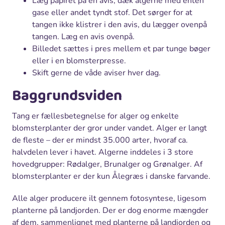
Læg papiret på en avis, dæk algerne med enten
gase eller andet tyndt stof. Det sørger for at
tangen ikke klistrer i den avis, du lægger ovenpå
tangen. Læg en avis ovenpå.
Billedet sættes i pres mellem et par tunge bøger
eller i en blomsterpresse.
Skift gerne de våde aviser hver dag.
Baggrundsviden
Tang er fællesbetegnelse for alger og enkelte
blomsterplanter der gror under vandet. Alger er langt
de fleste – der er mindst 35.000 arter, hvoraf ca.
halvdelen lever i havet. Algerne inddeles i 3 store
hovedgrupper: Rødalger, Brunalger og Grønalger. Af
blomsterplanter er der kun Ålegræs i danske farvande.
Alle alger producere ilt gennem fotosyntese, ligesom
planterne på landjorden. Der er dog enorme mængder
af dem, sammenlignet med planterne på landjorden og