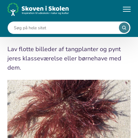
Gå
til
...
Undervisningsforløb
Tangbilleder
hovedindhold
Tangbilleder
Lav flotte billeder af tangplanter og pynt
jeres klasseværelse eller børnehave med
dem.