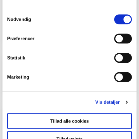
Karpenhøj Naturcenter
Samtykkevalg
Danmarks Jægerforbund
Nødvendig
Nationalpark Mols Bjerge
Præferencer
Statistik
Tid
Marketing
En time
Vis detaljer
Undervisningsmål
Tillad alle cookies
Eleverne kan indsamle forskellige tangarter