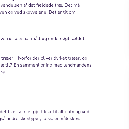
nvendelsen af det fældede træ. Det må
oven og ved skovvejene. Det er tit om
everne selv har målt og undersøgt fældet
træer. Hvorfor der bliver dyrket træer, og
 træ til?. En sammenligning med landmandens
re.
ldet træ, som er gjort klar til afhentning ved
å andre skovtyper, f.eks. en nåleskov.