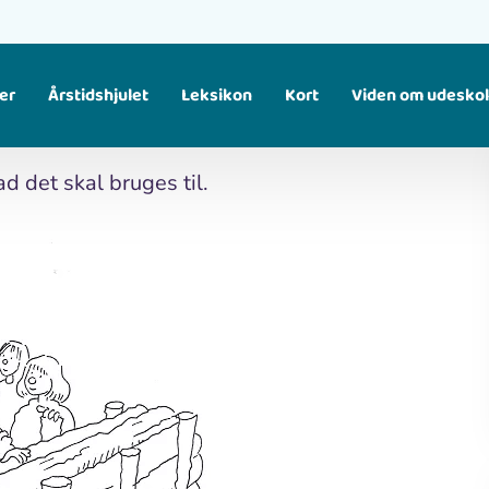
er
Årstidshjulet
Leksikon
Kort
Viden om udesko
Find større temaer, som samler flere materialer om samme emne. Fx fugle, klima, affald osv.
d det skal bruges til.