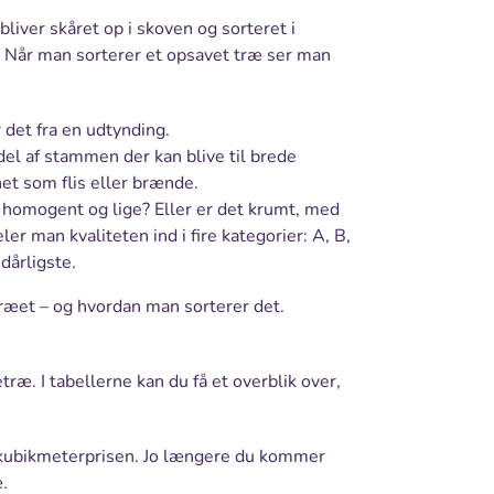
liver skåret op i skoven og sorteret i
n. Når man sorterer et opsavet træ ser man
det fra en udtynding.
 del af stammen der kan blive til brede
et som flis eller brænde.
 homogent og lige? Eller er det krumt, med
er man kvaliteten ind i fire kategorier: A, B,
 dårligste.
træet – og hvordan man sorterer det.
træ. I tabellerne kan du få et overblik over,
er kubikmeterprisen. Jo længere du kommer
.