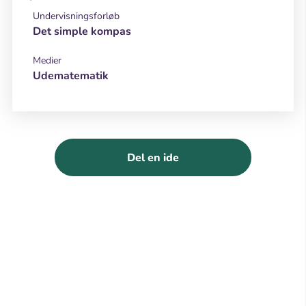
Undervisningsforløb
Det simple kompas
Medier
Udematematik
Del en ide