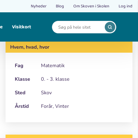
Nyheder
Blog
Om Skoven i Skolen
Log ind
le
Visitkort
Print
Find opskrifter på bålmad og mad fra naturen.
Hvem, hvad, hvor
Fag
Matematik
Klasse
0. - 3. klasse
Sted
Skov
Årstid
Forår, Vinter