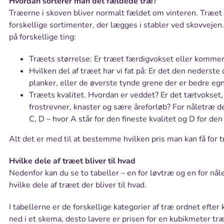
Hvordan sorterer man det fældede træ?
Træerne i skoven bliver normalt fældet om vinteren. Træet b
forskellige sortimenter, der lægges i stabler ved skovveje
på forskellige ting:
Træets størrelse: Er træet færdigvokset eller kommer 
Hvilken del af træet har vi fat på: Er det den nederste
planker, eller de øverste tynde grene der er bedre egn
Træets kvalitet. Hvordan er veddet? Er det tætvokset,
frostrevner, knaster og sære åreforløb? For nåletræ del
C, D – hvor A står for den fineste kvalitet og D for den
Alt det er med til at bestemme hvilken pris man kan få for 
Hvilke dele af træet bliver til hvad
Nedenfor kan du se to tabeller – en for løvtræ og en for nåle
hvilke dele af træet der bliver til hvad.
I tabellerne er de forskellige kategorier af træ ordnet eft
ned i et skema, desto lavere er prisen for en kubikmeter træ