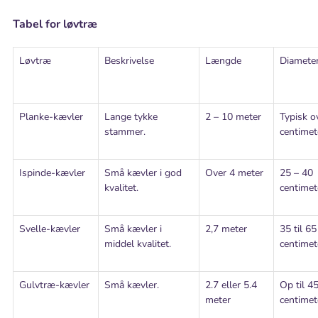
Tabel for løvtræ
Løvtræ
Beskrivelse
Længde
Diamete
Planke-kævler
Lange tykke
2 – 10 meter
Typisk o
stammer.
centimet
Ispinde-kævler
Små kævler i god
Over 4 meter
25 – 40
kvalitet.
centimet
Svelle-kævler
Små kævler i
2,7 meter
35 til 65
middel kvalitet.
centimet
Gulvtræ-kævler
Små kævler.
2.7 eller 5.4
Op til 4
meter
centimet