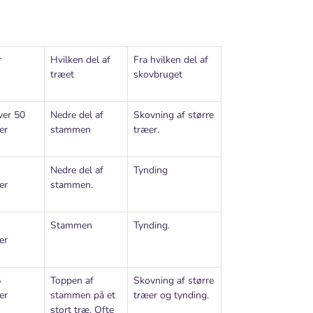
r
Hvilken del af
Fra hvilken del af
træet
skovbruget
ver 50
Nedre del af
Skovning af større
er
stammen
træer.
Nedre del af
Tynding
er
stammen.
Stammen
Tynding.
er
5
Toppen af
Skovning af større
er
stammen på et
træer og tynding.
stort træ. Ofte