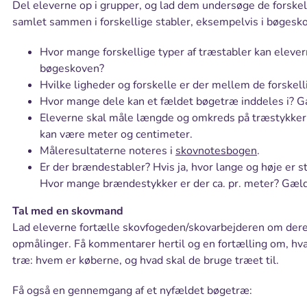
Del eleverne op i grupper, og lad dem undersøge de forske
samlet sammen i forskellige stabler, eksempelvis i bøgesk
Hvor mange forskellige typer af træstabler kan elevern
bøgeskoven?
Hvilke ligheder og forskelle er der mellem de forskell
Hvor mange dele kan et fældet bøgetræ inddeles i? G
Eleverne skal måle længde og omkreds på træstykkern
kan være meter og centimeter.
Måleresultaterne noteres i
skovnotesbogen
.
Er der brændestabler? Hvis ja, hvor lange og høje er
Hvor mange brændestykker er der ca. pr. meter? Gæld
Tal med en skovmand
Lad eleverne fortælle skovfogeden/skovarbejderen om dere
opmålinger. Få kommentarer hertil og en fortælling om, hvad
træ: hvem er køberne, og hvad skal de bruge træet til.
Få også en gennemgang af et nyfældet bøgetræ: