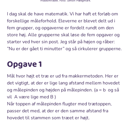
Måleområdet. Foto: Simon Høegmark.
I dag skal de have matematik. Vi har haft et forløb om
forskellige måleforhold. Eleverne er blevet delt ud i
fem grupper, og opgaverne er fordelt rundt om den
store høj. Alle grupperne skal løse de fem opgaver og
starter ved hver sin post. Jeg står på højen og råber:
”Nu er der gået ti minutter” og så cirkulerer grupperne.
Opgave 1
Mål hvor højt et træ er ud fra makkermetoden. Her er
det vigtigt, at der er lige lang afstand mellem hovedet
og målepinden og højden på målepinden. (a = b og så
vil A være lige med B )
Når toppen af målepinden flugter med trætoppen,
passer det med, at der er den samme afstand fra
hovedet til stammen som træet er højt.