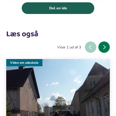
Del en ide
Læs også
Viser
1
ud af
3
Viden om udeskole