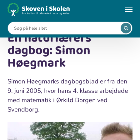
Gå
til
...
Viden om udeskole
hovedindhold
En naturlærers dagbog: Simon Høegmark
En naturlærers
dagbog: Simon
Høegmark
Simon Høegmarks dagbogsblad er fra den
9. juni 2005, hvor hans 4. klasse arbejdede
med matematik i Ørkild Borgen ved
Svendborg.