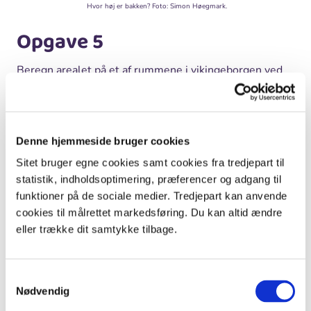
Hvor høj er bakken? Foto: Simon Høegmark.
Opgave 5
Beregn arealet på et af rummene i vikingeborgen ved
hjælp af to sider.
Eleverne har en kæp på én meter. Den bruger de til at
måle de to sider op med, og så beregner de arealet af
et rum, ved at gange siderne med hinanden.
Denne hjemmeside bruger cookies
Sitet bruger egne cookies samt cookies fra tredjepart til
statistik, indholdsoptimering, præferencer og adgang til
funktioner på de sociale medier. Tredjepart kan anvende
cookies til målrettet markedsføring. Du kan altid ændre
eller trække dit samtykke tilbage.
Samtykkevalg
Nødvendig