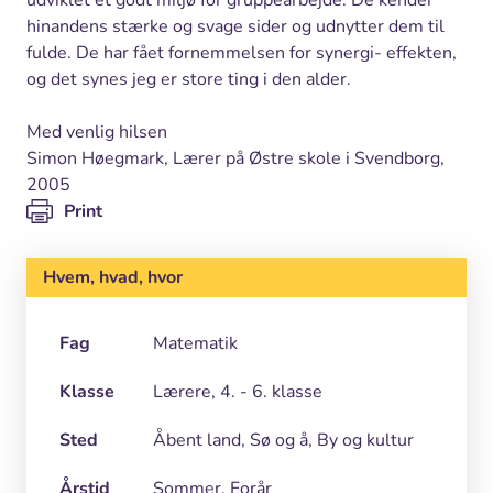
udviklet et godt miljø for gruppearbejde. De kender
hinandens stærke og svage sider og udnytter dem til
fulde. De har fået fornemmelsen for synergi- effekten,
og det synes jeg er store ting i den alder.
Med venlig hilsen
Simon Høegmark, Lærer på Østre skole i Svendborg,
2005
Print
Hvem, hvad, hvor
Fag
Matematik
Klasse
Lærere, 4. - 6. klasse
Sted
Åbent land, Sø og å, By og kultur
Årstid
Sommer, Forår