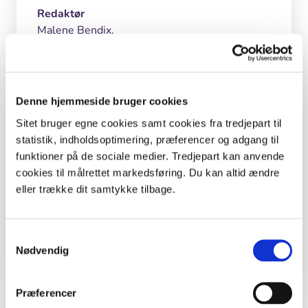
Redaktør
Malene Bendix.
Denne hjemmeside bruger cookies
Inspiration og lignende materialer
Sitet bruger egne cookies samt cookies fra tredjepart til
statistik, indholdsoptimering, præferencer og adgang til
Lærere
funktioner på de sociale medier. Tredjepart kan anvende
cookies til målrettet markedsføring. Du kan altid ændre
Medier
eller trække dit samtykke tilbage.
Klimafilm
Undervisningsforløb
Samtykkevalg
Stensamlingen fra fjorden
Nødvendig
Præferencer