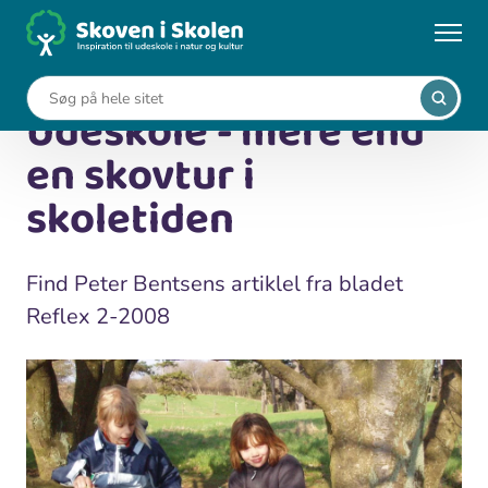
Gå
til
...
Viden om udeskole
hovedindhold
Udeskole - mere end en skovtur i skoletiden
Udeskole - mere end
en skovtur i
skoletiden
Find Peter Bentsens artiklel fra bladet
Reflex 2-2008