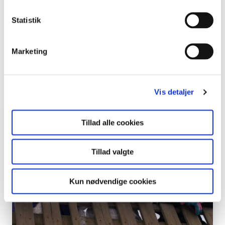
Del en ide
Statistik
Læs også
Marketing
Viser
1
ud af
3
Vis detaljer
Viden om udeskole
Tillad alle cookies
Tillad valgte
Kun nødvendige cookies