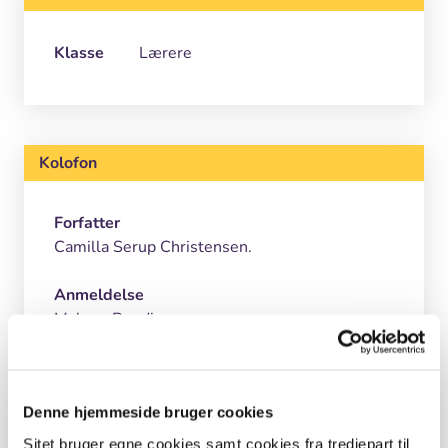
Klasse
Lærere
Kolofon
Forfatter
Camilla Serup Christensen.
Anmeldelse
Malene Bendix.
Foto
Lasse Bak Sørensen.
Denne hjemmeside bruger cookies
Motiv
Sitet bruger egne cookies samt cookies fra tredjepart til