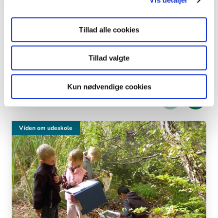
Vis detaljer
Del en ide
Tillad alle cookies
Tillad valgte
Læs også
Kun nødvendige cookies
Viser
1
ud af
3
Viden om udeskole