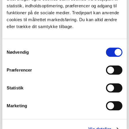
Udeskolepige fra Naturklassen på Rødkilde
statistik, indholdsoptimering, præferencer og adgang til
skole.
funktioner på de sociale medier. Tredjepart kan anvende
cookies til målrettet markedsføring. Du kan altid ændre
eller trække dit samtykke tilbage.
Samtykkevalg
Nødvendig
Inspiration og lignende materialer
Præferencer
Lærere
Brugernes undervisningsforløb
Statistik
Kystquiz
Undervisningsforløb
Marketing
Skattejagt med kompasgrader