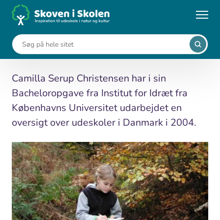
Gå
til
...
Viden om udeskole
Udeskoler i Danmark
hovedindhold
Udeskoler i Danmark
Camilla Serup Christensen har i sin
Bacheloropgave fra Institut for Idræt fra
Københavns Universitet udarbejdet en
oversigt over udeskoler i Danmark i 2004.