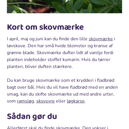
Kort om skovmærke
I april, maj og juni kan du finde den lille
skovmærke
i
løvskove. Den har små hvide blomster og kranse af
grønne blade. Skovmærke dufter lidt af vanilje fordi
planten indeholder stoffet kumarin. Hvis du tørrer
planten, bliver duften stærkere.
Du kan bruge skovmærke som et krydderi i fladbrød
bagt over bål. Hvis du vil have fladbrød med en anden
smag, kan du skifte skovmærke ud med andre urter,
som
ramsløg
,
skovsyre
eller
løgkarse
.
Sådan gør du
Allerførst skal du finde skovmærke. Den vokser i