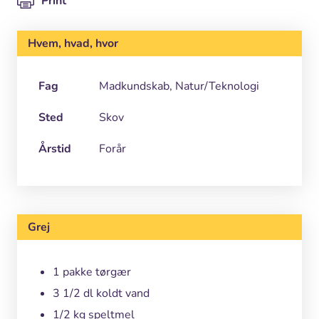
Print
Hvem, hvad, hvor
Fag
Madkundskab, Natur/Teknologi
Sted
Skov
Årstid
Forår
Grej
1 pakke tørgær
3 1/2 dl koldt vand
1/2 kg speltmel