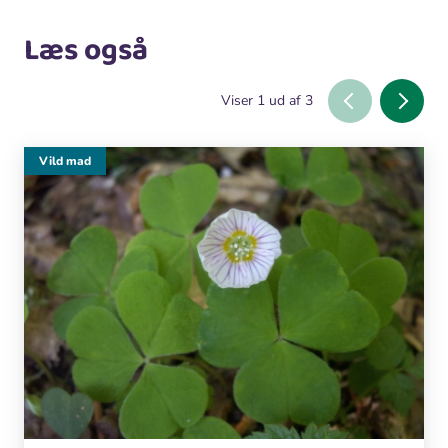
Læs også
Viser
1
ud af
3
Vild mad