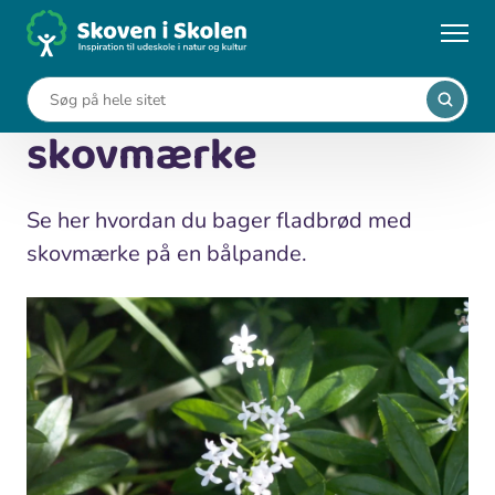
Gå
til
...
Vild mad
Fladbrød med skovmærke
hovedindhold
Fladbrød med
skovmærke
Se her hvordan du bager fladbrød med
skovmærke på en bålpande.