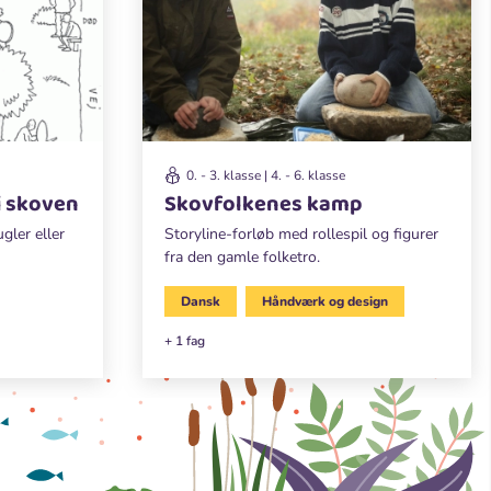
0. - 3. klasse | 4. - 6. klasse
 i skoven
Skovfolkenes kamp
ler eller
Storyline-forløb med rollespil og figurer
fra den gamle folketro.
Dansk
Håndværk og design
+ 1 fag