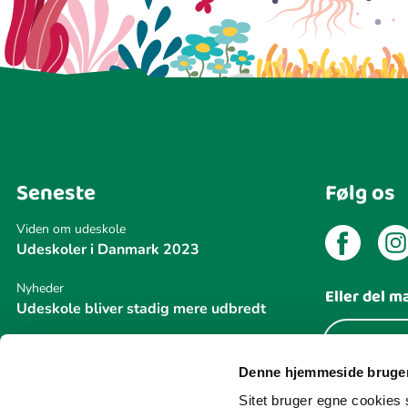
Seneste
Følg os
Viden om udeskole
Udeskoler i Danmark 2023
Nyheder
Eller del m
Udeskole bliver stadig mere udbredt
Del din
Nyheder
Naturvejledning Danmark modtager
Denne hjemmeside bruger
Udeskoleprisen 2026
Sitet bruger egne cookies s