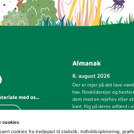
Almanak
6. august 2026
Der er rejer på det lave vand 
hav. Roskilderejer og hester
ateriale med os...
dem med en rejehov eller et
kant. Kig på deres adfærd i e
 idé
dem – og kog dem i en gryde
bål eller på et stormkøkken.
 cookies
amt cookies fra tredjepart til statistik, indholdsoptimering, præf