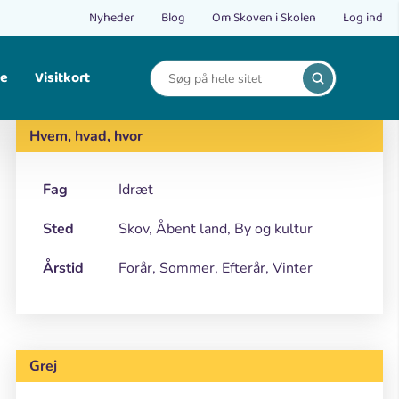
Nyheder
Blog
Om Skoven i Skolen
Log ind
le
Visitkort
Print
Find opskrifter på bålmad og mad fra naturen.
Hvem, hvad, hvor
Fag
Idræt
Sted
Skov, Åbent land, By og kultur
Årstid
Forår, Sommer, Efterår, Vinter
Grej