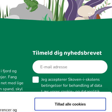
Tilmeld dig nyhedsbrevet
i fjord og
ejer. Fang
Jeg accepterer Skoven-i-skolens
 net med lige
betingelser for behandling af data
n spand, skyl
Læs vores cookie- og datapolitik
 vand over
Tillad alle cookies
erencer og