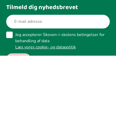
Tilmeld dig nyhedsbrevet
Jeg accepterer Skoven-i-skolens betingelser for
behandling af data
Læs vores cookie- og datapolitik
Ledreborg Alle 2A, 4320 Lejre
Tilgængelighed
Whistleblower
Cookies