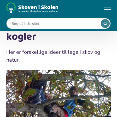
Gå
til
...
Aktiviteter
Lege med kæppe og kogler
hovedindhold
Lege med kæppe og
kogler
Her er forskellige ideer til lege i skov og
natur.