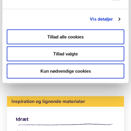
i skolen, men du må selv tænke den ind i dit
fag.
Vis detaljer
Tillad alle cookies
Kolofon
Tillad valgte
Tekst og foto
Malene Bendix
Kun nødvendige cookies
Inspiration og lignende materialer
Idræt