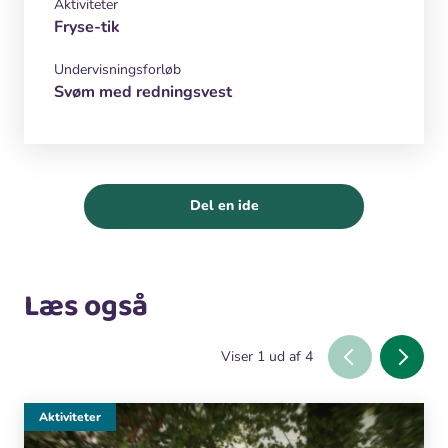
Aktiviteter
Fryse-tik
Undervisningsforløb
Svøm med redningsvest
Del en ide
Læs også
Viser
1
ud af
4
Aktiviteter