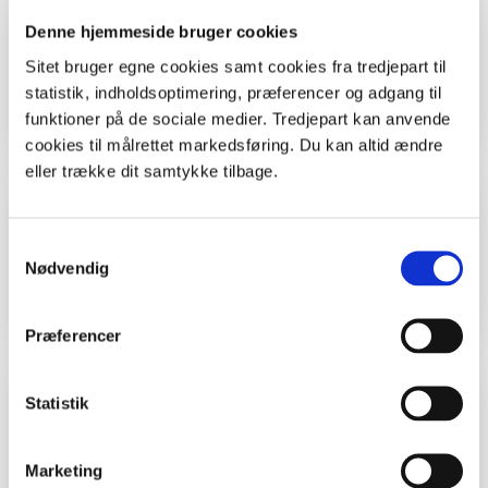
Grene, kæppe og kogler
Denne hjemmeside bruger cookies
Måske en dolk, sav eller økse, hvis du vil
Sitet bruger egne cookies samt cookies fra tredjepart til
rette dem til.
statistik, indholdsoptimering, præferencer og adgang til
funktioner på de sociale medier. Tredjepart kan anvende
cookies til målrettet markedsføring. Du kan altid ændre
eller trække dit samtykke tilbage.
Tid
Samtykkevalg
Nødvendig
Som I vil.
Præferencer
Undervisningsmål
Statistik
Alle kan bruge ideen her - børn, unge, voksne
Marketing
og gamle. Hvis du er lærer, kan du bruge ideen