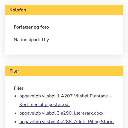
Kolofon
Forfatter og foto
Nationalpark Thy
Filer
Filer:
opgaveløb vilsbøl 1 A207 Vilsbøl Plantage -
Kort med alle poster.pdf
opgaveløb vilsbøl 3 a290_Lærerark.docx
opgaveløb vilsbøl 4 a288_Ark til Pil og Storm