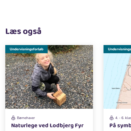
Læs også
Undervisningsforløb
Undervisnings
Børnehaver
4. - 6. kla
Naturlege ved Lodbjerg Fyr
På symb