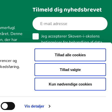
Tilmeld dig nyhedsbrevet
mmerfugl
oråret. Denne
Jeg accepterer Skoven-i-skolens
n, der har
betingelser for behandling af data
vrietorn i maj
Læs vores cookie- og datapolitik
Tillad alle cookies
erencer og
Næste
rkedsføring.
Tillad valgte
Kun nødvendige cookies
Vis detaljer
Tilgængelighed
Whistleblower
Cookies