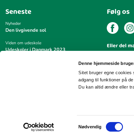
Seneste
Følg os
Nyheder
Den livgivende sol
Viden om udeskole
Eller del m
Udeskoler i Danmark 2023
Del din
Nyheder
Denne hjemmeside bruger
Udeskole bliver stadig mere udbredt
Sitet bruger egne cookies s
adgang til funktioner på d
Du kan altid ændre eller t
Samtykkevalg
Nødvendig