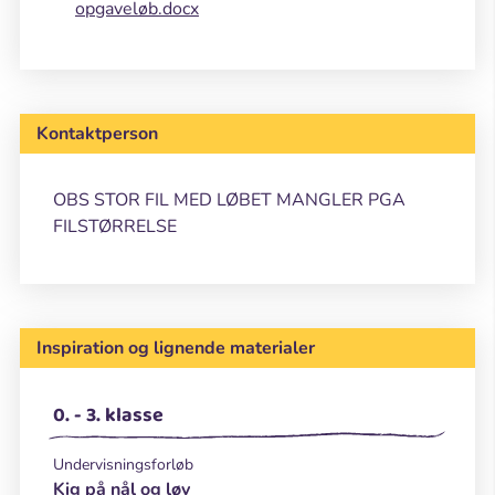
opgaveløb.docx
Kontaktperson
OBS STOR FIL MED LØBET MANGLER PGA
FILSTØRRELSE
Inspiration og lignende materialer
0. - 3. klasse
Undervisningsforløb
Kig på nål og løv