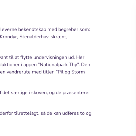
r eleverne bekendtskab med begreber som:
Krondyr, Stenalderhav-skrænt,
vant til at flytte undervisningen ud. Her
duktioner i appen ”Nationalpark Thy”. Den
 en vandrerute med titlen ”Pil og Storm
f det særlige i skoven, og de præsenterer
erfor tilrettelagt, så de kan udføres to og