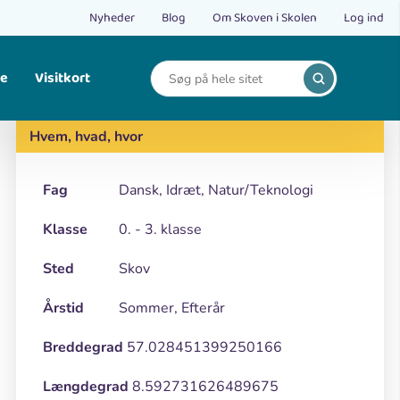
Nyheder
Blog
Om Skoven i Skolen
Log ind
le
Visitkort
Print
Find opskrifter på bålmad og mad fra naturen.
Hvem, hvad, hvor
Fag
Dansk, Idræt, Natur/Teknologi
Klasse
0. - 3. klasse
Sted
Skov
Årstid
Sommer, Efterår
Breddegrad
57.028451399250166
Længdegrad
8.592731626489675