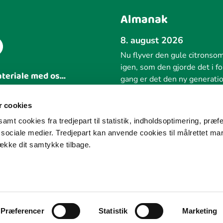
Almanak
8. august 2026
Nu flyver den gule citronso
igen, som den gjorde det i f
ateriale med os...
gang er det den ny generatio
levet som larver på tørst og 
 idé
og juni.
 cookies
amt cookies fra tredjepart til statistik, indholdsoptimering, præf
Forrige
e sociale medier. Tredjepart kan anvende cookies til målrettet ma
række dit samtykke tilbage.
Præferencer
Statistik
Marketing
Ledreborg Alle 2A, 4320 Lejre