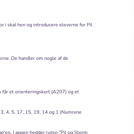
or i skal hen og introducere eleverne for Pil
rne. De handler om nogle af de
 får et orienteringskort (A207) og et
, 3, 4, 5, 17, 15, 19, 14 og 1 (Numrene
pp'en. I appen hedder ruten ”Pil og Storm