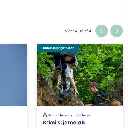
Viser
4
ud af
4
Undervisningsforløb
4. - 6. klasse | 7. - 9. klasse
Krimi stjerneløb