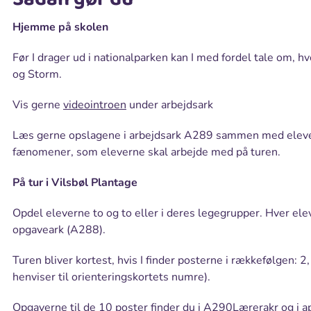
Hjemme på skolen
Før I drager ud i nationalparken kan I med fordel tale om, hv
og Storm.
Vis gerne
videointroen
under arbejdsark
Læs gerne opslagene i arbejdsark A289 sammen med eleve
fænomener, som eleverne skal arbejde med på turen.
På tur i Vilsbøl Plantage
Opdel eleverne to og to eller i deres legegrupper. Hver elev
opgaveark (A288).
Turen bliver kortest, hvis I finder posterne i rækkefølgen: 2
henviser til orienteringskortets numre).
Opgaverne til de 10 poster finder du i A290Lærerakr og i a