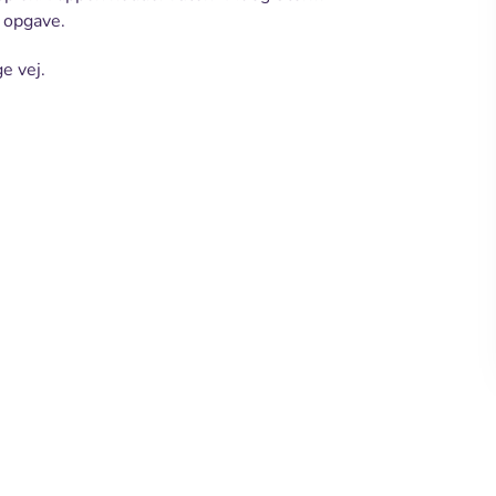
r opgave.
ge vej.