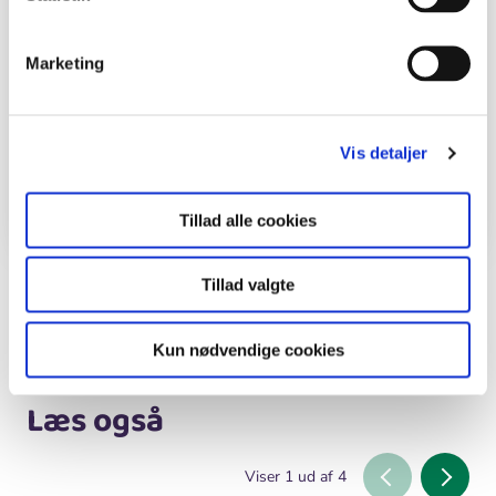
Håndværk og design
Marketing
Aktiviteter
Snit en knap
Vis detaljer
Undervisningsforløb
Design en stol
Tillad alle cookies
Tillad valgte
Del en ide
Kun nødvendige cookies
Læs også
Viser
1
ud af
4