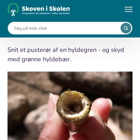
Gå
til
...
Aktiviteter
Pusterør af hyld
hovedindhold
Pusterør af hyld
Snit et pusterør af en hyldegren - og skyd
med grønne hyldebær.