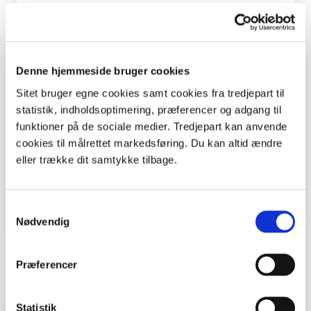
Kolofon
Denne hjemmeside bruger cookies
Sitet bruger egne cookies samt cookies fra tredjepart til
Forfatter
statistik, indholdsoptimering, præferencer og adgang til
Malene Bendix.
funktioner på de sociale medier. Tredjepart kan anvende
cookies til målrettet markedsføring. Du kan altid ændre
Støtte
eller trække dit samtykke tilbage.
Aktiviteten er støttet med tilskud fra tips- og
lottomidler til friluftslivet og Aage V. Jensens
Naturfond.
Samtykkevalg
Nødvendig
Præferencer
Inspiration og lignende materialer
Statistik