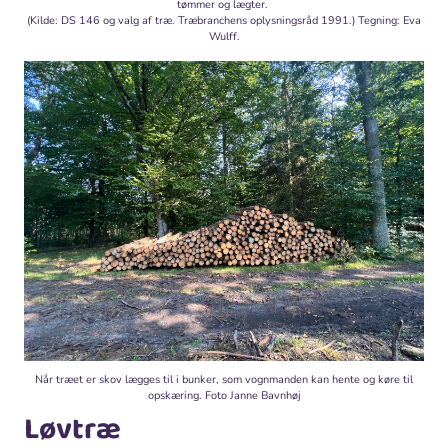
tømmer og lægter.
(Kilde: DS 146 og valg af træ. Træbranchens oplysningsråd 1991.) Tegning: Eva
Wulff.
Når træet er skov lægges til i bunker, som vognmanden kan hente og køre til
opskæring. Foto Janne Bavnhøj
Løvtræ