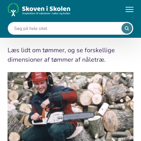
Gå
til
...
Leksikon
Tømmer
hovedindhold
Tømmer
Læs lidt om tømmer, og se forskellige
dimensioner af tømmer af nåletræ.