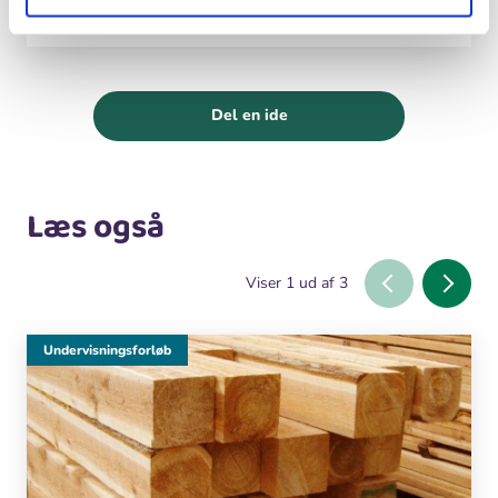
Del en ide
Læs også
Viser
1
ud af
3
Undervisningsforløb