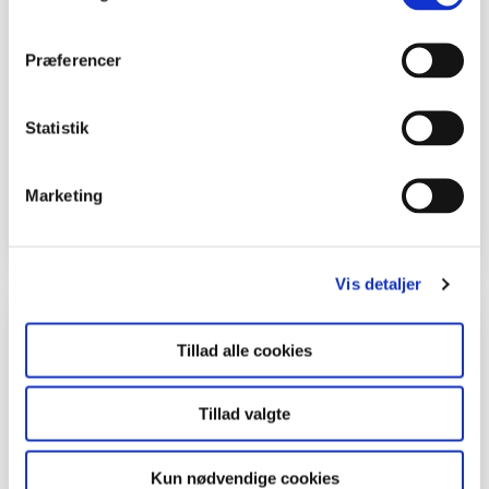
og skolekonsulent og Malene Bendix.
Redaktør
Præferencer
Malene Bendix.
Foto
Statistik
Janne Bavnhøj.
Marketing
Tegning:
Eva Wulff.
Vis detaljer
Filer
Tillad alle cookies
Kopiark:
kopiark_toemmer_0.doc
Tillad valgte
kopiark_lister.doc
Kun nødvendige cookies