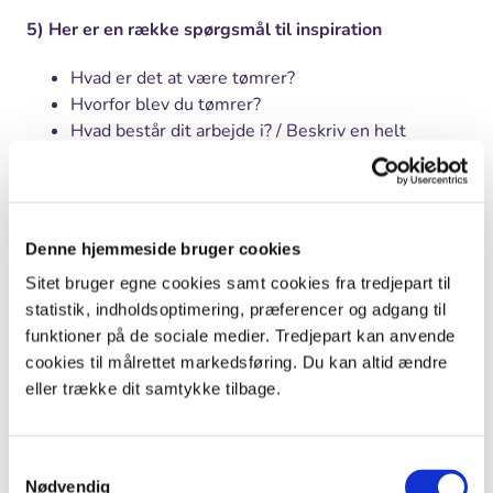
5) Her er en række spørgsmål til inspiration
Hvad er det at være tømrer?
Hvorfor blev du tømrer?
Hvad består dit arbejde i? / Beskriv en helt
almindelig arbejdsdag.
Hvad er det bedste ved at være tømrer?
Hvad er det værste ved at være tømrer?
Beskriv det sjoveste du har været ude for i
Denne hjemmeside bruger cookies
forbindelse med dit arbejde.
Sitet bruger egne cookies samt cookies fra tredjepart til
Beskriv det farligste du har været ude for i
statistik, indholdsoptimering, præferencer og adgang til
forbindelse med dit arbejde.
funktioner på de sociale medier. Tredjepart kan anvende
Hvad er det gode ved at arbejde med træ?
cookies til målrettet markedsføring. Du kan altid ændre
Hvad kan træ som andre materialer ikke kan?
eller trække dit samtykke tilbage.
Hvad er det dårlige ved at arbejde med træ?
Hvordan laver man et tag?
Hvad vil du råde dit barn – eller os – til at blive
Samtykkevalg
når vi bliver store? Hvorfor?
Nødvendig