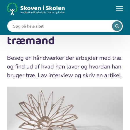
Gå
til
...
Undervisningsforløb
Interview en træmand
hovedindhold
Interview en
træmand
Besøg en håndværker der arbejder med træ,
og find ud af hvad han laver og hvordan han
bruger træ. Lav interview og skriv en artikel.