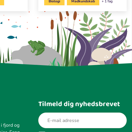
Biologi
Madkundskab
+ 1 fag
Tilmeld dig nyhedsbrevet
i fjord og