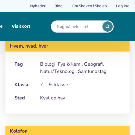
Nyheder
Blog
Om Skoven i Skolen
Log ind
le
Visitkort
Print
Find opskrifter på bålmad og mad fra naturen.
Hvem, hvad, hvor
Fag
Biologi, Fysik/Kemi, Geografi,
Natur/Teknologi, Samfundsfag
Klasse
7. - 9. klasse
Sted
Kyst og hav
Kolofon