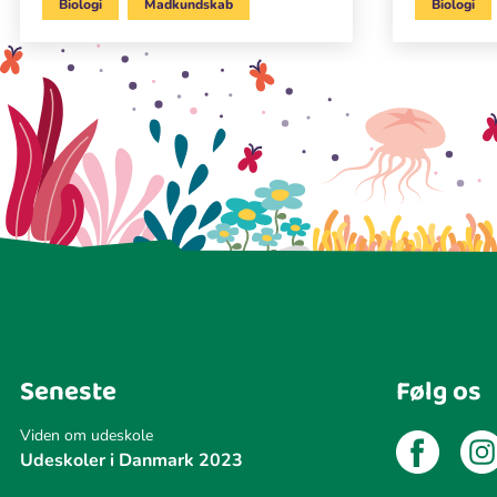
Biologi
Madkundskab
Biologi
Seneste
Følg os
Viden om udeskole
Udeskoler i Danmark 2023