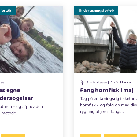
forløb
Undervisningsforløb
sse
4. - 6. klasse | 7. - 9. klasse
es egne
Fang hornfisk i maj
dersøgelser
Tag på en læringsrig fisketur 
hornfisk - og følg op med dis
turen - og afprøv den
rygning af jeres fangst.
e metode.