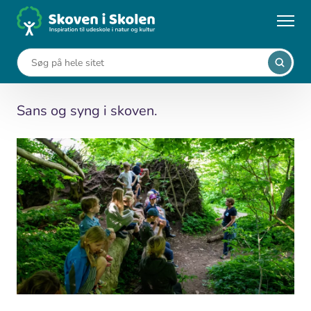
Gå
til
...
Undervisningsforløb
Skov-sanse-sang
hovedindhold
Skov-sanse-sang
Sans og syng i skoven.