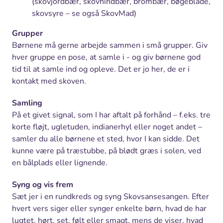
(skovjordbær, skovhindbær, brombær, bøgeblade,
skovsyre – se også SkovMad)
Grupper
Børnene må gerne arbejde sammen i små grupper. Giv
hver gruppe en pose, at samle i - og giv børnene god
tid til at samle ind og opleve. Det er jo her, de er i
kontakt med skoven.
Samling
På et givet signal, som I har aftalt på forhånd – f.eks. tre
korte fløjt, ugletuden, indianerhyl eller noget andet –
samler du alle børnene et sted, hvor I kan sidde. Det
kunne være på træstubbe, på blødt græs i solen, ved
en bålplads eller lignende.
Syng og vis frem
Sæt jer i en rundkreds og syng Skovsansesangen. Efter
hvert vers siger eller synger enkelte børn, hvad de har
lugtet, hørt, set, følt eller smagt, mens de viser, hvad