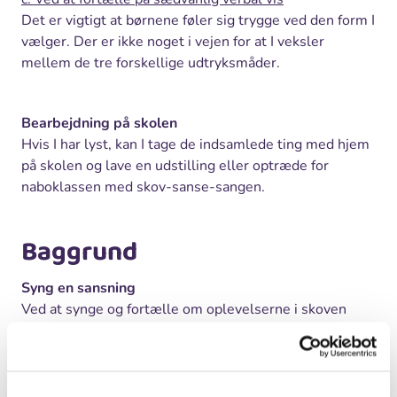
Det er vigtigt at børnene føler sig trygge ved den form I
vælger. Der er ikke noget i vejen for at I veksler
mellem de tre forskellige udtryksmåder.
Bearbejdning på skolen
Hvis I har lyst, kan I tage de indsamlede ting med hjem
på skolen og lave en udstilling eller optræde for
naboklassen med skov-sanse-sangen.
Baggrund
Syng en sansning
Ved at synge og fortælle om oplevelserne i skoven
dvæler børnene ved situationen, og tiden sættes i stå.
Barnet tvinges til at sætte fokus og sprog på sin egen
oplevelse, det kommer et lag dybere i bevidstheden –
og bliver klogere på sig selv og sin omverden.