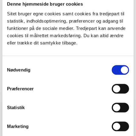
Denne hjemmeside bruger cookies
Det at synge om oplevelsen føjer endnu en dimension
Sitet bruger egne cookies samt cookies fra tredjepart til
på. Dels udvikler det musikaliteten for den der
statistik, indholdsoptimering, præferencer og adgang til
fremfører, og dels skaber det en stemning i klassen,
funktioner på de sociale medier. Tredjepart kan anvende
som styrker individet i fællesskabet.
cookies til målrettet markedsføring. Du kan altid ændre
eller trække dit samtykke tilbage.
Aktiviteter hvor børnene synger sammen og fortæller
hinanden om deres oplevelser, er med til at kvalificere
det sociale rum de vokser op i. Samtidig er det med til
Samtykkevalg
at støtte den enkeltes alsidige og personlige udvikling.
Nødvendig
Print
Præferencer
Hvem, hvad, hvor
Statistik
Fag
Musik
Marketing
Klasse
0. - 3. klasse