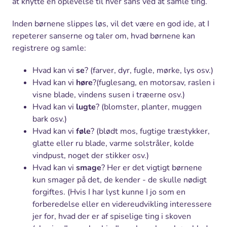
at knytte en oplevelse til hver sans ved at samle ting.
Inden børnene slippes løs, vil det være en god ide, at I
repeterer sanserne og taler om, hvad børnene kan
registrere og samle:
Hvad kan vi
se
? (farver, dyr, fugle, mørke, lys osv.)
Hvad kan vi
høre
?(fuglesang, en motorsav, raslen i
visne blade, vindens susen i træerne osv.)
Hvad kan vi
lugte
? (blomster, planter, muggen
bark osv.)
Hvad kan vi
føle
? (blødt mos, fugtige træstykker,
glatte eller ru blade, varme solstråler, kolde
vindpust, noget der stikker osv.)
Hvad kan vi
smage
? Her er det vigtigt børnene
kun smager på det, de kender - de skulle nødigt
forgiftes. (Hvis I har lyst kunne I jo som en
forberedelse eller en videreudvikling interessere
jer for, hvad der er af spiselige ting i skoven