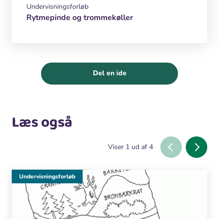
Undervisningsforløb
Rytmepinde og trommekøller
Del en ide
Læs også
Viser
1
ud af
4
Undervisningsforløb