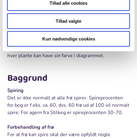
Tillad alle cookies
Hvad kommer først: rod eller stængel? De forskellige
elevgrupper noterer antal dage og højden af planten.
Hvilken gruppe har den højeste plante på den 10. dag?
Tillad valgte
På den 20. dag? Husk at planten skal have en pind eller
en snor at ‘kravle’ op ad fra ca. 10. dagen.
Kun nødvendige cookies
Lav et diagram over de forskellige planters udvikling,
hver plante kan have sin farve i diagrammet.
Baggrund
Spiring
Det er ikke normalt at alle frø spirer. Spireprocenten
for bog er f.eks. ca. 60, dvs. 60 frø ud af 100 vil normalt
spire. For agern fra Stilkeg er spireprocenten 30-70.
Forbehandling af frø
For at frø kan spire skal der være opfyldt nogle