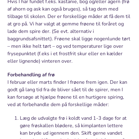
Hvis I har fundet f.eks. kastanie, bog og/eller agern (frø
af ahorn og ask kan også bruges), så tag dem med
tilbage til skolen. Der er forskellige måder at få dem til
at gro på. Vi har valgt at gemme frøene til foråret og
lade dem spire der. (Se evt. alternativ i
baggrundsafsnittet). Frøene skal ligge nogenlunde tørt
– men ikke helt tørt – og ved temperaturer lige over
frysepunktet (f.eks i et frostfrit skur eller en kælder
eller lignende) vinteren over.
Forbehandling af frø
I februar eller marts finder I frøene frem igen. Der kan
godt gå lang tid fra de bliver sået til de spirer, men I
kan forsøge at hjælpe frøene til en hurtigere spiring,
ved at forbehandle dem på forskellige måder:
Læg de udvalgte frø i koldt vand 1-3 dage for at
gøre frøskallen blødere, så kimplanten lettere
kan bryde ud igennem den. Skift gerne vandet