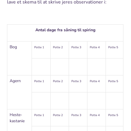
lave et skema til at skrive jeres observationer i:
Antal dage fra såning til spiring
Bog
Potte 1
Potte 2
Potte 3
Potte 4
Potte 5
Agern
Potte 1
Potte 2
Potte 3
Potte 4
Potte 5
Heste-
Potte 1
Potte 2
Potte 3
Potte 4
Potte 5
kastanie