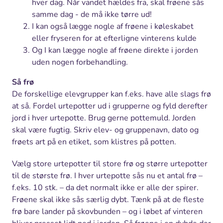
hver dag. Når vandet hældes fra, skal frøene sås
samme dag - de må ikke tørre ud!
I kan også lægge nogle af frøene i køleskabet
eller fryseren for at efterligne vinterens kulde
Og I kan lægge nogle af frøene direkte i jorden
uden nogen forbehandling.
Så frø
De forskellige elevgrupper kan f.eks. have alle slags frø
at så. Fordel urtepotter ud i grupperne og fyld derefter
jord i hver urtepotte. Brug gerne pottemuld. Jorden
skal være fugtig. Skriv elev- og gruppenavn, dato og
frøets art på en etiket, som klistres på potten.
Vælg store urtepotter til store frø og større urtepotter
til de største frø. I hver urtepotte sås nu et antal frø –
f.eks. 10 stk. – da det normalt ikke er alle der spirer.
Frøene skal ikke sås særlig dybt. Tænk på at de fleste
frø bare lander på skovbunden – og i løbet af vinteren