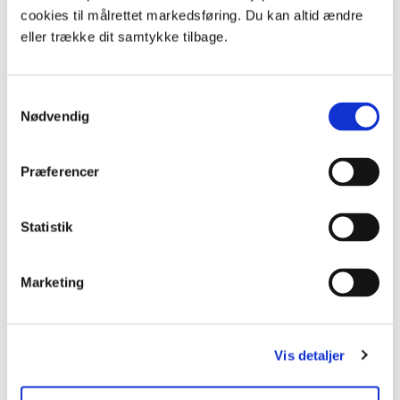
cookies til målrettet markedsføring. Du kan altid ændre
eller trække dit samtykke tilbage.
Samtykkevalg
Nødvendig
Præferencer
Statistik
Pralbønneforsøg
Tegning: Eva Wulff
Marketing
Følg spiring
Skriv datoen når spiringsforsøget sættes i gang, og følg
nøje med i hvad der sker i de kommende dage! Hvor
mange dage går der før der sker noget? Går der lige
Vis detaljer
mange dage i alle glas? Hvem kommer først?