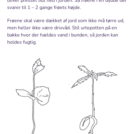
bliver presset lidt ned i jorden. Så frøene i en dybde der
svarer til 1 – 2 gange frøets højde.
Frøene skal være dækket af jord som ikke må tørre ud,
men heller ikke være drivvåd. Stil urtepotten på en
bakke hvor der hældes vand i bunden, så jorden kan
holdes fugtig.