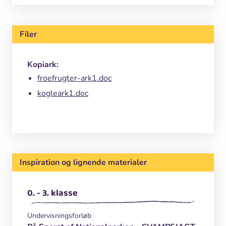
Filer
Kopiark:
froefrugter-ark1.doc
kogleark1.doc
Inspiration og lignende materialer
0. - 3. klasse
Undervisningsforløb