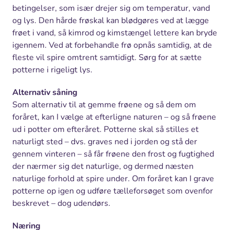
betingelser, som især drejer sig om temperatur, vand
og lys. Den hårde frøskal kan blødgøres ved at lægge
frøet i vand, så kimrod og kimstængel lettere kan bryde
igennem. Ved at forbehandle frø opnås samtidig, at de
fleste vil spire omtrent samtidigt. Sørg for at sætte
potterne i rigeligt lys.
Alternativ såning
Som alternativ til at gemme frøene og så dem om
foråret, kan I vælge at efterligne naturen – og så frøene
ud i potter om efteråret. Potterne skal så stilles et
naturligt sted – dvs. graves ned i jorden og stå der
gennem vinteren – så får frøene den frost og fugtighed
der nærmer sig det naturlige, og dermed næsten
naturlige forhold at spire under. Om foråret kan I grave
potterne op igen og udføre tælleforsøget som ovenfor
beskrevet – dog udendørs.
Næring