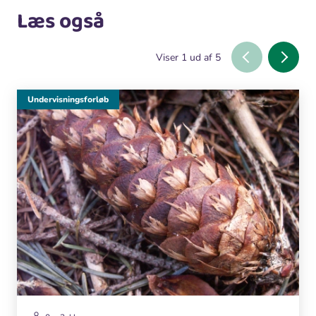
Læs også
Viser
1
ud af
5
Undervisningsforløb