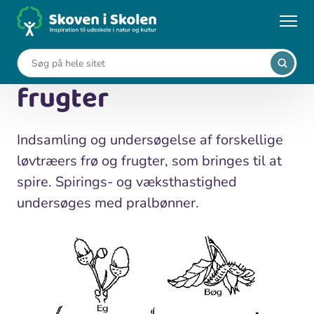
Gå
til
...
Undervisningsforløb
Spiring af frø og frugter
hovedindhold
Spiring af frø og
frugter
Indsamling og undersøgelse af forskellige
løvtræers frø og frugter, som bringes til at
spire. Spirings- og væksthastighed
undersøges med pralbønner.