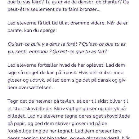
que tu vas faire? Tu as envie de danser, de chanter? Ou
peut-être seulement de te faire bronzer...
Lad eleverne få lidt tid til at drømme videre. Når de er
parate, kan du spørge:
Qu'est-ce qu'il y a dans la forêt ?
Qu'est-ce que tu as
vu, senti, entendu ? Qu'est-ce que tu as fait?
Lad eleverne fortæller hvad de har oplevet. Lad dem
sige så meget de kan på fransk. Hvis det kniber med
gloser og udtryk, så lad dem sige det på dansk og giv
dem oversættelsen.
Tegn det de nævner på tavlen, så der til sidst bliver til
et stort skovbillede. Skriv vigtige gloser og udtryk på
billedet. Lad nu eleverne tegne deres eget skovbillede
på papir, og bed dem skriver gloser ind på de
forskellige ting de har tegnet. Lad dem præsentere
deres tegning for hinanden, og øve gloserne dertil. Når