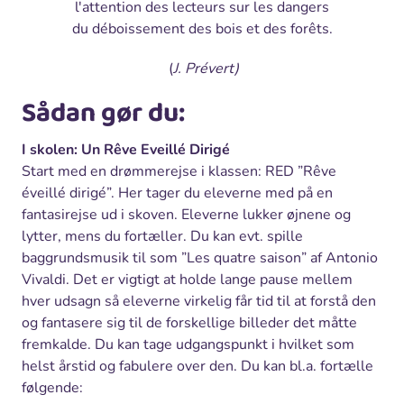
l'attention des lecteurs sur les dangers
du déboissement des bois et des forêts.
(
J. Prévert)
Sådan gør du:
I skolen: Un Rêve Eveillé Dirigé
Start med en drømmerejse i klassen: RED ”Rêve
éveillé dirigé”. Her tager du eleverne med på en
fantasirejse ud i skoven. Eleverne lukker øjnene og
lytter, mens du fortæller. Du kan evt. spille
baggrundsmusik til som ”Les quatre saison” af Antonio
Vivaldi. Det er vigtigt at holde lange pause mellem
hver udsagn så eleverne virkelig får tid til at forstå den
og fantasere sig til de forskellige billeder det måtte
fremkalde. Du kan tage udgangspunkt i hvilket som
helst årstid og fabulere over den. Du kan bl.a. fortælle
følgende: