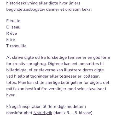
historieskrivning eller digte hvor linjers
begyndelsesbogstav danner et ord som f.eks.
F euille
O iseau
R êve
E tre
T ranquille
At skrive digte ud fra forskellige temaer er en god form
for kreativ sprogbrug. Digtene kan evt. omsættes til
billeddigte, eller eleverne kan illustrere deres digte
ved hjælp af tegninger eller tegneserier, collager,
fotos. Man kan stille særlige betingelser for digtet: det
må fx kun bestå af fire verslinjer med seks stavelser i
hver.
Få også inspiration til flere digt-modeller i
danskforløbet
Naturlyrik
(dansk 3. – 6. klasse)