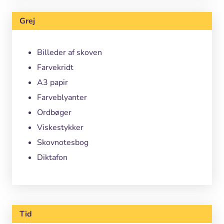
Grej
Billeder af skoven
Farvekridt
A3 papir
Farveblyanter
Ordbøger
Viskestykker
Skovnotesbog
Diktafon
Tid