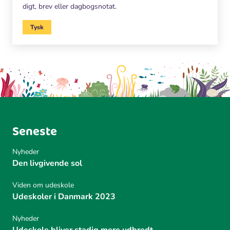
digt, brev eller dagbogsnotat.
Tysk
Seneste
Nyheder
Den livgivende sol
Viden om udeskole
Udeskoler i Danmark 2023
Nyheder
Udeskole bliver stadig mere udbredt