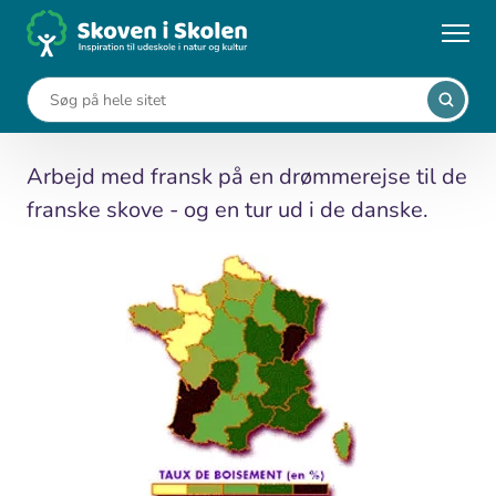
Gå
til
...
Undervisningsforløb
Une forêt de rêve
hovedindhold
Une forêt de rêve
Arbejd med fransk på en drømmerejse til de
franske skove - og en tur ud i de danske.