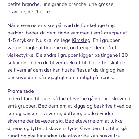
petite branche, une grande branche, une grosse
branche, de l'herbe…
Når eleverne er sikre på hvad de forskellige ting
hedder, beder du dem finde sammen i små grupper af
4-5 stykker. Nu skal de lege
Kimsleg
. En i gruppen
vælger nogle af tingene ud, og lægger dem på et
viskestykke. De andre i grupper kigger på tingene i 20
sekunder inden de bliver dækket til. Derefter skal de
se hvem af dem der kan huske flest af de ting og kan
beskrive dem så nøjagtigt som muligt på fransk.
Promenade
Inden I tage tilbage, så lad eleverne gå en tur i skoven i
små grupper. Bed dem om at kigge og beskrive hvad de
ser og sanser – farverne, duftene, blade i vinden,
skyerne der bevæger sig. Bed eleverne om at lukke
øjnene og lytte til skovens lyde. Give dem tid til at gå
rundt og øve hinanden i de gloser de kan huske fra