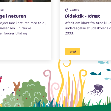
sse
Lærere
ge i naturen
Didaktik - Idræt
bejder ude i naturen med føle-,
Afsnit om idræt fra Arne N. J
øresansen. En række
undersøgelse af udeskolens di
er fordrer tillid og
2003.
Idræt