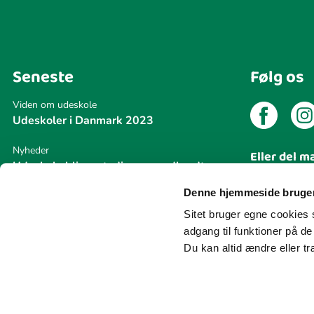
Seneste
Følg os
Viden om udeskole
Udeskoler i Danmark 2023
Nyheder
Eller del m
Udeskole bliver stadig mere udbredt
Del din
Denne hjemmeside bruger
Nyheder
Naturvejledning Danmark modtager
Sitet bruger egne cookies s
Udeskoleprisen 2026
adgang til funktioner på d
Du kan altid ændre eller t