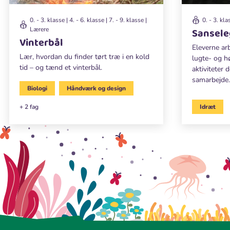
0. - 3. klasse | 4. - 6. klasse | 7. - 9. klasse |
0. - 3. kla
Lærere
Sansele
Vinterbål
Eleverne ar
Lær, hvordan du finder tørt træ i en kold
lugte- og h
tid – og tænd et vinterbål.
aktiviteter d
samarbejde.
Biologi
Håndværk og design
+ 2 fag
Idræt