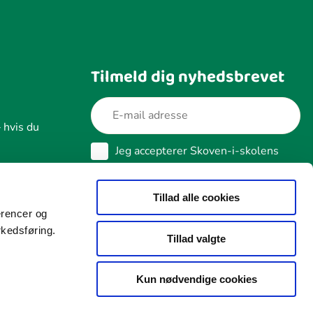
Tilmeld dig nyhedsbrevet
 hvis du
Jeg accepterer Skoven-i-skolens
betingelser for behandling af data
Næste
Læs vores cookie- og datapolitik
Tillad alle cookies
erencer og
rkedsføring.
Tillad valgte
Kun nødvendige cookies