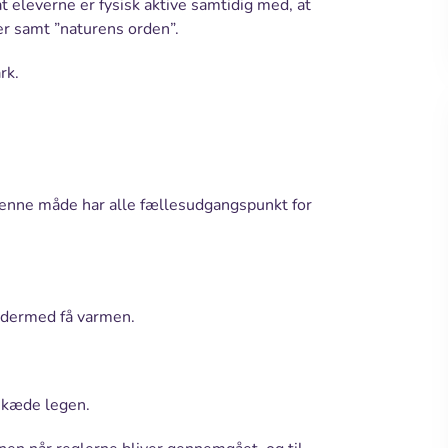
t eleverne er fysisk aktive samtidig med, at
r samt ”naturens orden”.
rk.
 denne måde har alle fællesudgangspunkt for
g dermed få varmen.
ekæde legen.