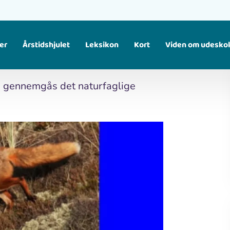
er
Årstidshjulet
Leksikon
Kort
Viden om udesko
Find større temaer, som samler flere materialer om samme emne. Fx fugle, klima, affald osv.
g, gennemgås det naturfaglige