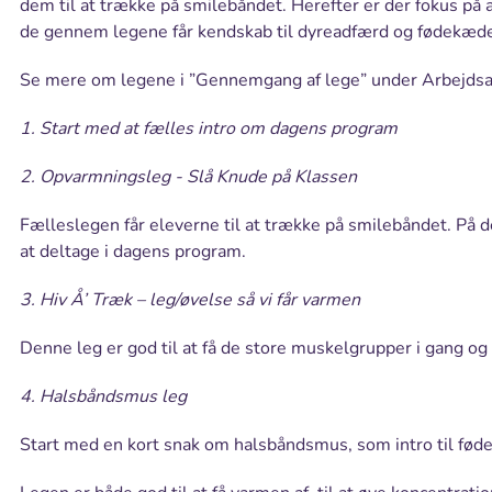
dem til at trække på smilebåndet. Herefter er der fokus på a
de gennem legene får kendskab til dyreadfærd og fødekæde
Se mere om legene i ”Gennemgang af lege” under Arbejdsa
1. Start med at fælles intro om dagens program
2. Opvarmningsleg - Slå Knude på Klassen
Fælleslegen får eleverne til at trække på smilebåndet. På
at deltage i dagens program.
3. Hiv Å’ Træk – leg/øvelse så vi får varmen
Denne leg er god til at få de store muskelgrupper i gang o
4. Halsbåndsmus leg
Start med en kort snak om halsbåndsmus, som intro til fød