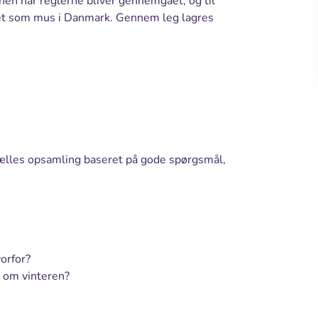
onen når reglerne bliver gennemgået, og til
livet som mus i Danmark. Gennem leg lagres
 fælles opsamling baseret på gode spørgsmål,
orfor?
n om vinteren?