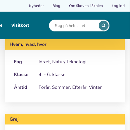
Nyheder
Blog
Om Skoven i Skolen
Log ind
le
Visitkort
Print
Find opskrifter på bålmad og mad fra naturen.
Hvem, hvad, hvor
Fag
Idræt, Natur/Teknologi
Klasse
4. - 6. klasse
Årstid
Forår, Sommer, Efterår, Vinter
Grej