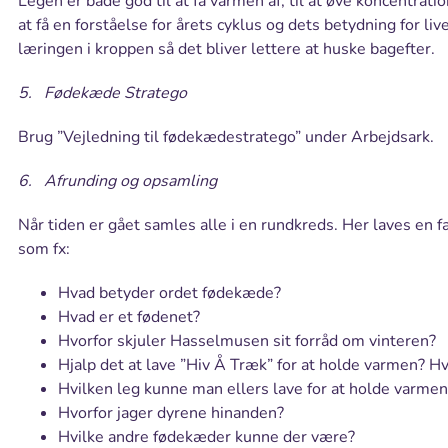
Legen er både god til at få varmen af, til at øve koncentrati
at få en forståelse for årets cyklus og dets betydning for 
læringen i kroppen så det bliver lettere at huske bagefter.
5. Fødekæde Stratego
Brug ”Vejledning til fødekædestratego” under Arbejdsark.
6. Afrunding og opsamling
Når tiden er gået samles alle i en rundkreds. Her laves en
som fx:
Hvad betyder ordet fødekæde?
Hvad er et fødenet?
Hvorfor skjuler Hasselmusen sit forråd om vinteren?
Hjalp det at lave ”Hiv Å Træk” for at holde varmen? Hv
Hvilken leg kunne man ellers lave for at holde varme
Hvorfor jager dyrene hinanden?
Hvilke andre fødekæder kunne der være?