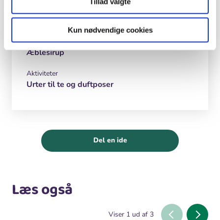
Tillad valgte
Madkundskab
Kun nødvendige cookies
Vild mad
Æblesirup
Aktiviteter
Urter til te og duftposer
Del en ide
Læs også
Viser
1
ud af
3