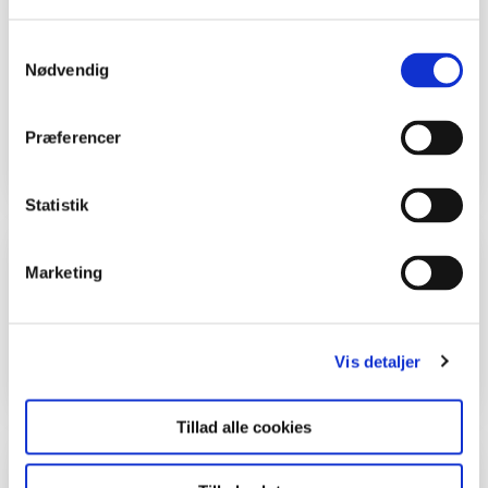
Samtykkevalg
Alle kan bruge ideen her - børn, unge, voksne
Nødvendig
og gamle. Hvis du er lærer, kan du bruge ideen
i skolen, men du må selv tænke den ind i dit
fag.
Præferencer
Statistik
Kolofon
Marketing
Tekst
Malene Bendix.
Vis detaljer
Tillad alle cookies
Inspiration og lignende materialer