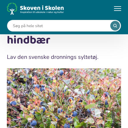
Gå
til
...
Vild mad
Blåbærsyltetøj med hindbær
hovedindhold
Blåbærsyltetøj med
hindbær
Lav den svenske dronnings syltetøj.