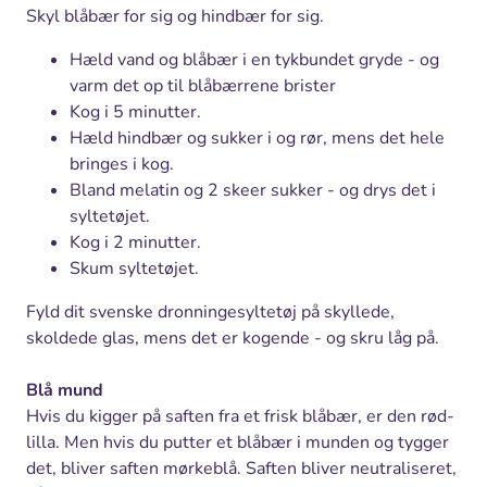
Skyl blåbær for sig og hindbær for sig.
Hæld vand og blåbær i en tykbundet gryde - og
varm det op til blåbærrene brister
Kog i 5 minutter.
Hæld hindbær og sukker i og rør, mens det hele
bringes i kog.
Bland melatin og 2 skeer sukker - og drys det i
syltetøjet.
Kog i 2 minutter.
Skum syltetøjet.
Fyld dit svenske dronningesyltetøj på skyllede,
skoldede glas, mens det er kogende - og skru låg på.
Blå mund
Hvis du kigger på saften fra et frisk blåbær, er den rød-
lilla. Men hvis du putter et blåbær i munden og tygger
det, bliver saften mørkeblå. Saften bliver neutraliseret,