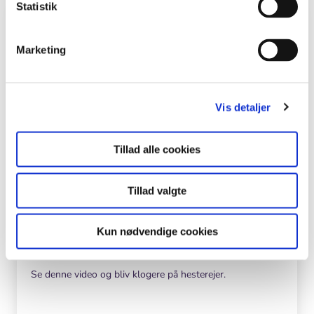
Statistik
Medier
Marketing
Vis detaljer
Tillad alle cookies
Tillad valgte
Kun nødvendige cookies
99 arter at se før du bliver voksen:
HESTEREJE
Se denne video og bliv klogere på hesterejer.