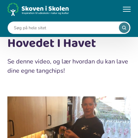
Gå
til
...
Medier
Tangchips med Hovedet I Havet
hovedindhold
Tangchips med
Hovedet I Havet
Se denne video, og lær hvordan du kan lave
dine egne tangchips!