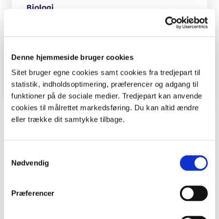
Biologi
Temaer
Pas på træerne - generne forsvinder
Denne hjemmeside bruger cookies
Undervisningsforløb
Overdrevs-jeopardy
Sitet bruger egne cookies samt cookies fra tredjepart til
statistik, indholdsoptimering, præferencer og adgang til
funktioner på de sociale medier. Tredjepart kan anvende
cookies til målrettet markedsføring. Du kan altid ændre
eller trække dit samtykke tilbage.
Del en ide
Samtykkevalg
Nødvendig
Læs også
Præferencer
Viser
1
ud af
10