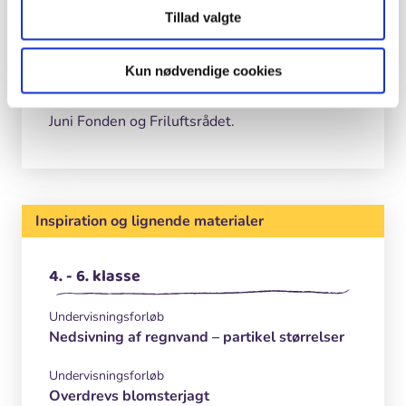
Filmen er produceret af L&R Uddannelse i
Tillad valgte
samarbejde med Naturvejledning Danmark for
Skoven i Skolen.
Kun nødvendige cookies
Materialet er støttet af Nordea-fonden, 15.
Juni Fonden og Friluftsrådet.
Inspiration og lignende materialer
4. - 6. klasse
Undervisningsforløb
Nedsivning af regnvand – partikel størrelser
Undervisningsforløb
Overdrevs blomsterjagt