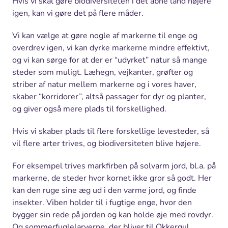
Hvis vi skal gøre biodiversiteten i det åbne land højere
igen, kan vi gøre det på flere måder.
Vi kan vælge at gøre nogle af markerne til enge og
overdrev igen, vi kan dyrke markerne mindre effektivt,
og vi kan sørge for at der er “udyrket” natur så mange
steder som muligt. Læhegn, vejkanter, grøfter og
striber af natur mellem markerne og i vores haver,
skaber “korridorer”, altså passager for dyr og planter,
og giver også mere plads til forskellighed.
Hvis vi skaber plads til flere forskellige levesteder, så
vil flere arter trives, og biodiversiteten blive højere.
For eksempel trives markfirben på solvarm jord, bl.a. på
markerne, de steder hvor kornet ikke gror så godt. Her
kan den ruge sine æg ud i den varme jord, og finde
insekter. Viben holder til i fugtige enge, hvor den
bygger sin rede på jorden og kan holde øje med rovdyr.
Og sommerfuglelarverne, der bliver til Okkergul