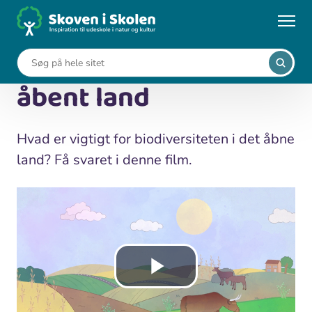
Gå
til
...
Medier
Video: Biodiversitet i åbent land
hovedindhold
Video: Biodiversitet i
åbent land
Hvad er vigtigt for biodiversiteten i det åbne
land? Få svaret i denne film.