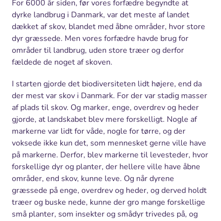
For 6000 år siden, før vores forfædre begyndte at
dyrke landbrug i Danmark, var det meste af landet
dækket af skov, blandet med åbne områder, hvor store
dyr græssede. Men vores forfædre havde brug for
områder til landbrug, uden store træer og derfor
fældede de noget af skoven.
I starten gjorde det biodiversiteten lidt højere, end da
der mest var skov i Danmark. For der var stadig masser
af plads til skov. Og marker, enge, overdrev og heder
gjorde, at landskabet blev mere forskelligt. Nogle af
markerne var lidt for våde, nogle for tørre, og der
voksede ikke kun det, som mennesket gerne ville have
på markerne. Derfor, blev markerne til levesteder, hvor
forskellige dyr og planter, der hellere ville have åbne
områder, end skov, kunne leve. Og når dyrene
græssede på enge, overdrev og heder, og derved holdt
træer og buske nede, kunne der gro mange forskellige
små planter, som insekter og smådyr trivedes på, og