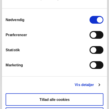
Klasse
4. - 6. klasse, 7. - 9. klasse,
Gymnasium
Samtykkevalg
Sted
Åbent land
Nødvendig
Præferencer
Find mange flere materialer om biodiversitet
Statistik
Gå til dette tema om biodiversitet, hvor du
Marketing
finder flere film, aktiviteter og
undervisningsmaterialer til undervisningen.
Vis detaljer
Kolofon
Tillad alle cookies