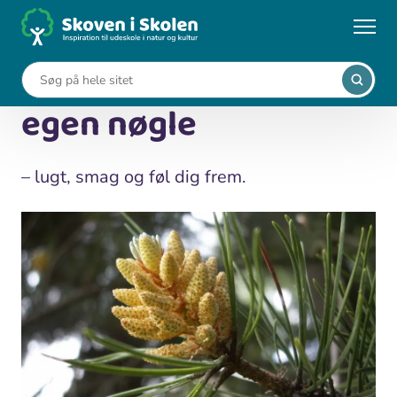
Gå
til
...
Undervisningsforløb
Nåletræer - lav din egen nøgle
hovedindhold
Nåletræer - lav din
egen nøgle
– lugt, smag og føl dig frem.