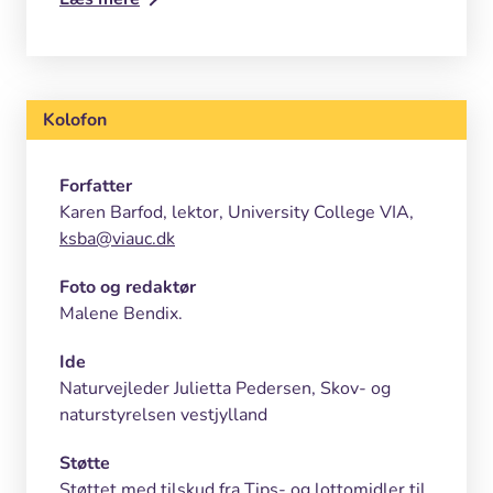
give udtryk for fantasi, følelser, erfaringer
og viden
lytte aktivt til andre og følge op med
Kolofon
spørgsmål og respons
vide, hvad en sætning er og kende
Forfatter
forskellige ordklasser
Karen Barfod, lektor, University College VIA,
ksba@viauc.dk
Foto og redaktør
Malene Bendix.
Ide
Naturvejleder Julietta Pedersen, Skov- og
naturstyrelsen vestjylland
Støtte
Støttet med tilskud fra Tips- og lottomidler til