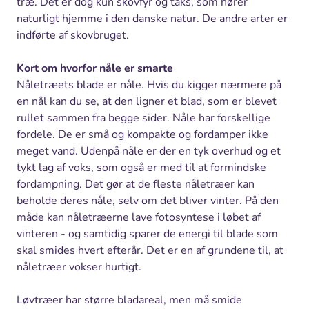
træ. Det er dog kun skovfyr og taks, som hører
naturligt hjemme i den danske natur. De andre arter er
indførte af skovbruget.
Kort om hvorfor nåle er smarte
Nåletræets blade er nåle. Hvis du kigger nærmere på
en nål kan du se, at den ligner et blad, som er blevet
rullet sammen fra begge sider. Nåle har forskellige
fordele. De er små og kompakte og fordamper ikke
meget vand. Udenpå nåle er der en tyk overhud og et
tykt lag af voks, som også er med til at formindske
fordampning. Det gør at de fleste nåletræer kan
beholde deres nåle, selv om det bliver vinter. På den
måde kan nåletræerne lave fotosyntese i løbet af
vinteren - og samtidig sparer de energi til blade som
skal smides hvert efterår. Det er en af grundene til, at
nåletræer vokser hurtigt.
Løvtræer har større bladareal, men må smide