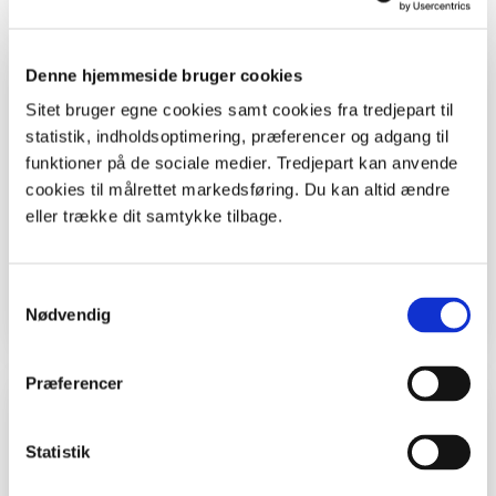
Grej
Denne hjemmeside bruger cookies
Sitet bruger egne cookies samt cookies fra tredjepart til
statistik, indholdsoptimering, præferencer og adgang til
Smågrene af 4-5 forskellige nåletræer, 1
funktioner på de sociale medier. Tredjepart kan anvende
bundt pr 3 elever
cookies til målrettet markedsføring. Du kan altid ændre
Blyanter
eller trække dit samtykke tilbage.
Gule post-it lapper
Opslagsbog om træer
Samtykkevalg
Nødvendig
Præferencer
Tid
Statistik
Ca 30 minutter