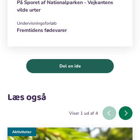
På Sporet af Nationalparken - Vejkantens
vilde urter
Undervisningsforløb
Fremtidens fødevarer
Del en ide
Læs også
Viser
1
ud af
4
Aktiviteter