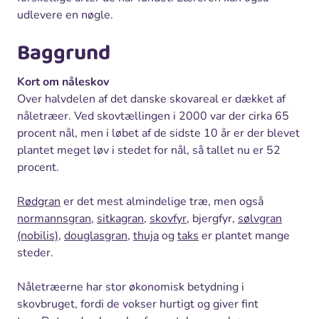
udlevere en nøgle.
Baggrund
Kort om nåleskov
Over halvdelen af det danske skovareal er dækket af
nåletræer. Ved skovtællingen i 2000 var der cirka 65
procent nål, men i løbet af de sidste 10 år er der blevet
plantet meget løv i stedet for nål, så tallet nu er 52
procent.
Rødgran
er det mest almindelige træ, men også
normannsgran
,
sitkagran
,
skovfyr
, bjergfyr,
sølvgran
(nobilis)
,
douglasgran
,
thuja
og
taks
er plantet mange
steder.
Nåletræerne har stor økonomisk betydning i
skovbruget, fordi de vokser hurtigt og giver fint