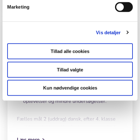
Marketing
Undervisningsmål
Vis detaljer
Fælles mål 2 (uddrag), n/t , efter 4. klasse:
Tillad alle cookies
kende flere navne på dyr og planter samt de
vigtigste kendetegn, der henfører dem til
Tillad valgte
systematiske grupper
formulere spørgsmål og fremsætte
Kun nødvendige cookies
hypoteser på baggrund af iagttagelser,
oplevelser og mindre undersøgelser.
Fælles mål 2 (uddrag) dansk, efter 4. klasse
videreudvikle ordforråd, begreber og faglige
udtryk
Læs mere