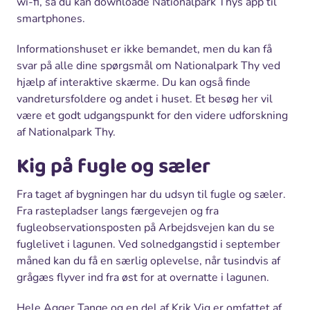
wi-fi, så du kan downloade Nationalpark Thys app til
smartphones.
Informationshuset er ikke bemandet, men du kan få
svar på alle dine spørgsmål om Nationalpark Thy ved
hjælp af interaktive skærme. Du kan også finde
vandretursfoldere og andet i huset. Et besøg her vil
være et godt udgangspunkt for den videre udforskning
af Nationalpark Thy.
Kig på fugle og sæler
Fra taget af bygningen har du udsyn til fugle og sæler.
Fra rastepladser langs færgevejen og fra
fugleobservationsposten på Arbejdsvejen kan du se
fuglelivet i lagunen. Ved solnedgangstid i september
måned kan du få en særlig oplevelse, når tusindvis af
grågæs flyver ind fra øst for at overnatte i lagunen.
Hele Agger Tange og en del af Krik Vig er omfattet af