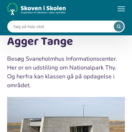
Gå
til
...
Kort
Svaneholmhus på Agger Tange
hovedindhold
Svaneholmhus på
Agger Tange
Besøg Svaneholmhus Informationscenter.
Her er en udstilling om Nationalpark Thy.
Og herfra kan klassen gå på opdagelse i
området.