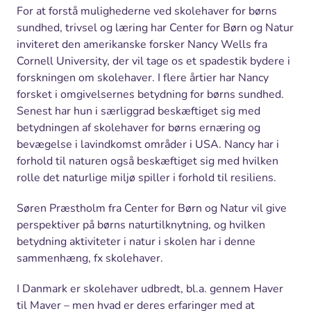
For at forstå mulighederne ved skolehaver for børns
sundhed, trivsel og læring har Center for Børn og Natur
inviteret den amerikanske forsker Nancy Wells fra
Cornell University, der vil tage os et spadestik bydere i
forskningen om skolehaver. I flere årtier har Nancy
forsket i omgivelsernes betydning for børns sundhed.
Senest har hun i særliggrad beskæftiget sig med
betydningen af skolehaver for børns ernæring og
bevægelse i lavindkomst områder i USA. Nancy har i
forhold til naturen også beskæftiget sig med hvilken
rolle det naturlige miljø spiller i forhold til resiliens.
Søren Præstholm fra Center for Børn og Natur vil give
perspektiver på børns naturtilknytning, og hvilken
betydning aktiviteter i natur i skolen har i denne
sammenhæng, fx skolehaver.
I Danmark er skolehaver udbredt, bl.a. gennem Haver
til Maver – men hvad er deres erfaringer med at