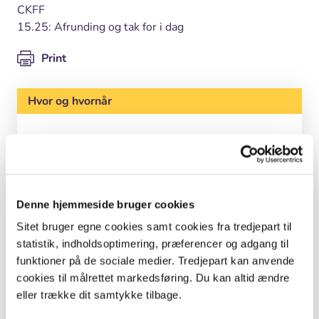
CKFF
15.25: Afrunding og tak for i dag
Print
Hvor og hvornår
Skolehaveseminar
Hvornår: Mandag den 19. juni kl. 14.00 -
16.00.
Denne hjemmeside bruger cookies
Hvor: Det store auditorium på NEXS, Nørre
Alle 53, 1. Sal, 2200 København N
Sitet bruger egne cookies samt cookies fra tredjepart til
statistik, indholdsoptimering, præferencer og adgang til
NB: Oplæg vil blive holdt på engelsk.
funktioner på de sociale medier. Tredjepart kan anvende
cookies til målrettet markedsføring. Du kan altid ændre
Tilmelding: Center for Børn og Naturs
eller trække dit samtykke tilbage.
hjemmeside.