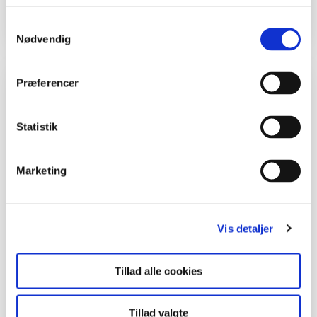
Samtykkevalg
Nødvendig
Inspiration og lignende materialer
Præferencer
By og kultur
Statistik
Undervisningsforløb
Marketing
Mit yndlingssted
Vild mad
Glaserede æbler
Vis detaljer
Undervisningsforløb
Jord er ikke bare jord
Tillad alle cookies
Skov
Tillad valgte