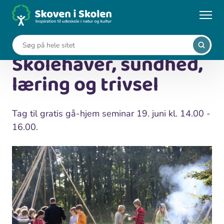
Gå
til
...
Nyheder
Skolehaver, sundhed, læring og trivsel
hovedindhold
7. juni 2023
Skolehaver, sundhed,
læring og trivsel
Tag til gratis gå-hjem seminar 19. juni kl. 14.00 -
16.00.