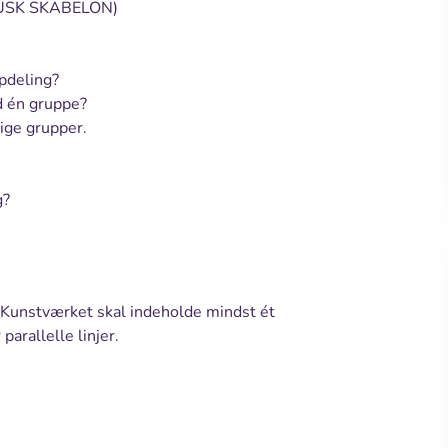
 (HUSK SKABELON)
opdeling?
d én gruppe?
lige grupper.
g?
 Kunstværket skal indeholde mindst ét
parallelle linjer.