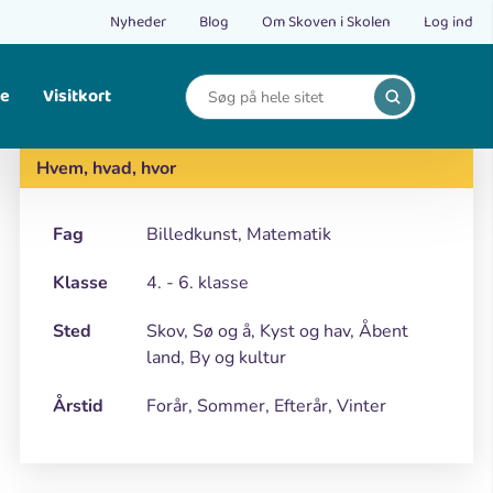
Nyheder
Blog
Om Skoven i Skolen
Log ind
le
Visitkort
Print
Find opskrifter på bålmad og mad fra naturen.
Hvem, hvad, hvor
Fag
Billedkunst, Matematik
Klasse
4. - 6. klasse
Sted
Skov, Sø og å, Kyst og hav, Åbent
land, By og kultur
Årstid
Forår, Sommer, Efterår, Vinter