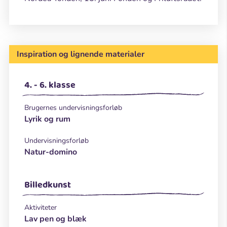
mellem form og funktion
Inspiration og lignende materialer
4. - 6. klasse
Brugernes undervisningsforløb
Lyrik og rum
Undervisningsforløb
Natur-domino
Billedkunst
Aktiviteter
Lav pen og blæk