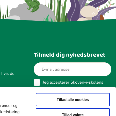
Tilmeld dig nyhedsbrevet
 hvis du
Jeg accepterer Skoven-i-skolens
betingelser for behandling af data
Næste
Læs vores cookie- og datapolitik
Tillad alle cookies
erencer og
rkedsføring.
Tillad valgte