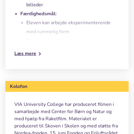
billeder
Færdighedsmål:
Eleven kan arbejde eksperimenterende
med rummelig form
Eleven kan inddrage omgivelserne
billedfremstilling
Læs mere
Eleven kan undersøge geometriske
egenskaber ved plane figurer
Vidensmål:
Eleven har viden om vinkeltyper
Kolofon
Eleven har viden om metoder til at
fremstille mønstre med spejlinger,
VIA University College har produceret filmen i
samarbejde med Center for Børn og Natur og
parallelforskydninger og drejninger
med hjælp fra Raketfilm. Materialet er
Eleven har viden om formers
produceret til Skoven i Skolen og med støtte fra
grundelementer samt sammenhæng
Nordea-fonden, 15. juni Fonden og Friluftsrådet.