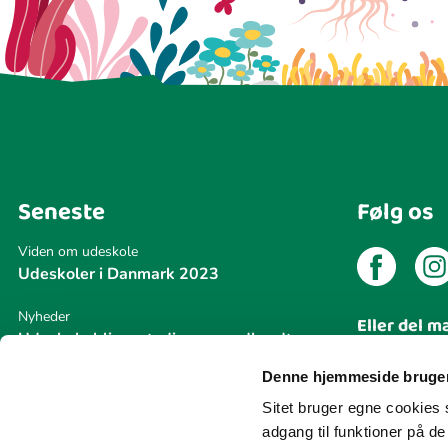
Seneste
Følg os
Viden om udeskole
Udeskoler i Danmark 2023
Nyheder
Eller del m
Udeskole bliver stadig mere udbredt
Del din
Denne hjemmeside bruger
Nyheder
Naturvejledning Danmark modtager
Sitet bruger egne cookies s
Udeskoleprisen 2026
adgang til funktioner på d