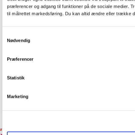
præferencer og adgang til funktioner på de sociale medier. 
til målrettet markedsføring. Du kan altid ændre eller trække d
Samtykkevalg
Nødvendig
0. - 3. klasse | 4. - 6. klasse | 7. - 9. klasse | Børnehaver |
Præferencer
Gymnasium | Lærere
10 gode grunde til at undervise børn i
naturen
Statistik
Find 10 gode grunde til at flytte din undervisning ud i
nationalparken.
Marketing
Billedkunst
Biologi
+ 16 fag