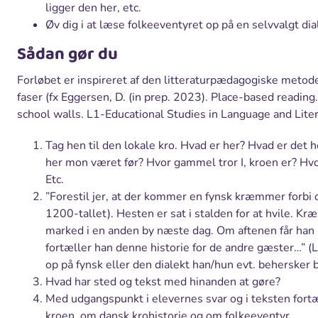
ligger den her, etc.
Øv dig i at læse folkeeventyret op på en selvvalgt dia
Sådan gør du
Forløbet er inspireret af den litteraturpædagogiske metod
faser (fx Eggersen, D. (in prep. 2023). Place-based reading.
school walls. L1-Educational Studies in Language and Liter
Tag hen til den lokale kro. Hvad er her? Hvad er det 
her mon været før? Hvor gammel tror I, kroen er? Hvo
Etc.
”Forestil jer, at der kommer en fynsk kræmmer forbi o
1200-tallet). Hesten er sat i stalden for at hvile. Kr
marked i en anden by næste dag. Om aftenen får han s
fortæller han denne historie for de andre gæster…” 
op på fynsk eller den dialekt han/hun evt. behersker 
Hvad har sted og tekst med hinanden at gøre?
Med udgangspunkt i elevernes svar og i teksten fort
kroen, om dansk krohistorie og om folkeeventyr.