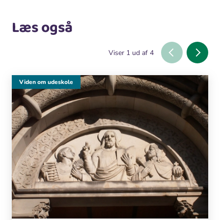
Læs også
Viser
1
ud af
4
Viden om udeskole