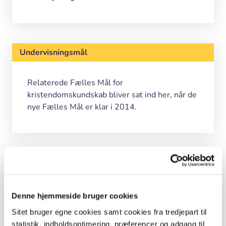
Undervisningsmål
Relaterede Fælles Mål for
kristendomskundskab bliver sat ind her, når de
nye Fælles Mål er klar i 2014.
Kolofon
Forfatter
Denne hjemmeside bruger cookies
Rachel Wille Christoffersen, Folkekirkens
Sitet bruger egne cookies samt cookies fra tredjepart til
Skoletjeneste, Frederiksværk Provsti, Melby
statistik, indholdsoptimering, præferencer og adgang til