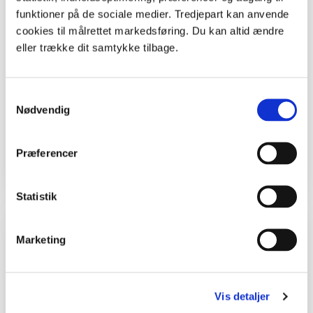
Skole,
www.fsfp.dk
funktioner på de sociale medier. Tredjepart kan anvende
cookies til målrettet markedsføring. Du kan altid ændre
Redaktør
eller trække dit samtykke tilbage.
Malene Bendix
Støtte
Samtykkevalg
Forløbet er udgivet på Skoven i Skolens
Nødvendig
hjemmeside med tilskud fra Tips- og
lottomidler til friluftslivet og Aage V. Jensens
Naturfond.
Præferencer
Statistik
Inspiration og lignende materialer
Marketing
4. - 6. klasse
Vis detaljer
Undervisningsforløb