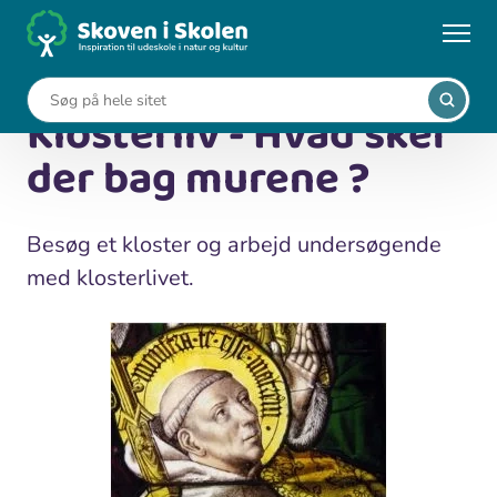
Gå
til
...
Undervisningsforløb
hovedindhold
Klosterliv - Hvad sker der bag murene ?
Klosterliv - Hvad sker
der bag murene ?
Besøg et kloster og arbejd undersøgende
med klosterlivet.