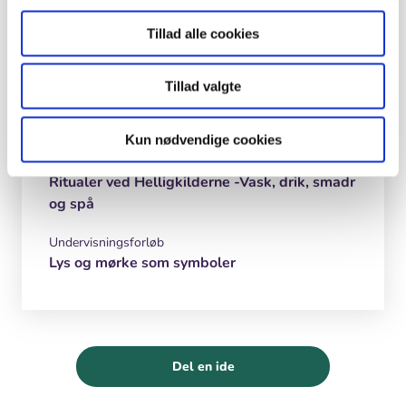
Prejlemærker
Tillad alle cookies
Undervisningsforløb
Askebarkbillen – Det skjulte liv i skoven
Tillad valgte
Kristendomskundskab
Kun nødvendige cookies
Undervisningsforløb
Ritualer ved Helligkilderne -Vask, drik, smadr
og spå
Undervisningsforløb
Lys og mørke som symboler
Del en ide