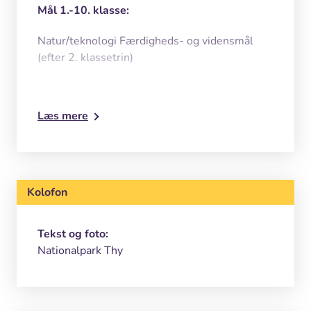
Mål 1.-10. klasse:
Natur/teknologi Færdigheds- og vidensmål
(efter 2. klassetrin)
Eleven kan udføre enkle undersøgelser med
brug af enkelt udstyr.
Læs mere
Eleven har viden om enkle
undersøgelsesmetoder.
Eleven kan indsamle og undersøge
Kolofon
organismer i den nære natur.
Eleven kan med enkle modeller fortælle om
Tekst og foto:
organismers levested og bevægelse.
Nationalpark Thy