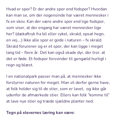
Hvad er spor? Er der andre spor end fodspor? Hvordan
kan man se, om der nogensinde har været mennesker i
fx en skov. Kan der være andre spor end lige fodspor,
som viser, at der engang har været mennesker lige
her? (dækaftryk fra bil eller cykel, skrald, opsat hegn,
en vej….) Ikke alle spor er gode i naturen – fx skrald.
Skrald forurener og er et spor, der kan ligge i meget
lang tid – flere år. Det kan også skade dyr, der tror, at
det er føde. Et fodspor forsvinder til gengæld hurtigt i
regn og blæst.
I en nationalpark passer man på, at mennesker ikke
forstyrrer naturen for meget. Man vil derfor gerne have,
at folk holder sig til de stier, som er lavet, og ikke går
udenfor de afmærkede stier. Ellers kan folk ”komme til”
at lave nye stier og træde sjældne planter ned.
Tegn på elevernes læring kan være: