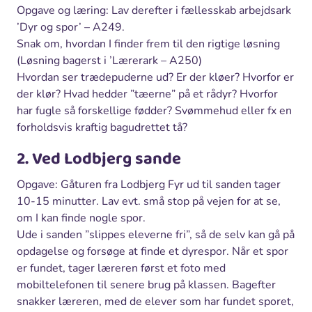
Opgave og læring: Lav derefter i fællesskab arbejdsark
’Dyr og spor’ – A249.
Snak om, hvordan I finder frem til den rigtige løsning
(Løsning bagerst i ’Lærerark – A250)
Hvordan ser trædepuderne ud? Er der kløer? Hvorfor er
der klør? Hvad hedder ”tæerne” på et rådyr? Hvorfor
har fugle så forskellige fødder? Svømmehud eller fx en
forholdsvis kraftig bagudrettet tå?
2. Ved Lodbjerg sande
Opgave: Gåturen fra Lodbjerg Fyr ud til sanden tager
10-15 minutter. Lav evt. små stop på vejen for at se,
om I kan finde nogle spor.
Ude i sanden ”slippes eleverne fri”, så de selv kan gå på
opdagelse og forsøge at finde et dyrespor. Når et spor
er fundet, tager læreren først et foto med
mobiltelefonen til senere brug på klassen. Bagefter
snakker læreren, med de elever som har fundet sporet,