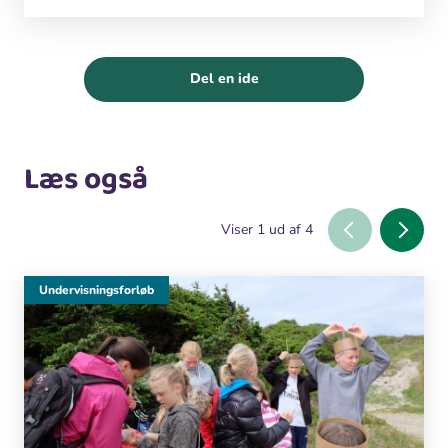
Del en ide
Læs også
Viser
1
ud af
4
Undervisningsforløb