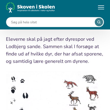
Gå
til
...
Undervisningsforløb
Spor i sandet
hovedindhold
Spor i sandet
Eleverne skal på jagt efter dyrespor ved
Lodbjerg sande. Sammen skal I forsøge at
finde ud af hvilke dyr, der har afsat sporene,
og samtidig lære generelt om dyrene.