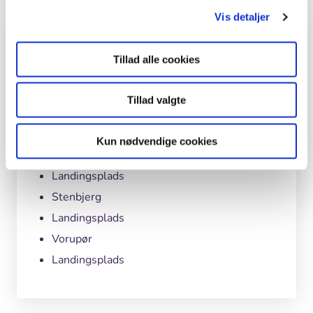
Vis detaljer
Besøgssteder
Tillad alle cookies
Bøgsted
Rende
Tillad valgte
De Sorte huse i Agger
Lodbjerg Fyr
Kun nødvendige cookies
Klitmøller
Landingsplads
Stenbjerg
Landingsplads
Vorupør
Landingsplads