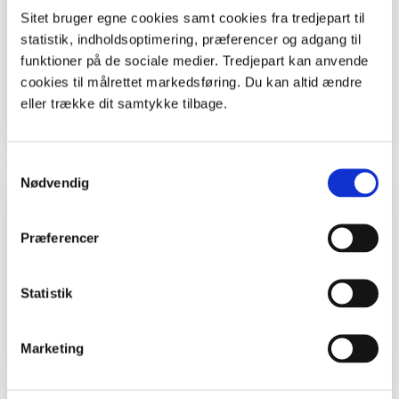
Sitet bruger egne cookies samt cookies fra tredjepart til
Årstid
Forår, Sommer, Efterår, Vinter
statistik, indholdsoptimering, præferencer og adgang til
Breddegrad
56.830944411921166
funktioner på de sociale medier. Tredjepart kan anvende
cookies til målrettet markedsføring. Du kan altid ændre
Længdegrad
8.257671276718916
eller trække dit samtykke tilbage.
Samtykkevalg
Nødvendig
Grej
Præferencer
Lærerark ’Basisteori til spor i sandet”
Opgaveark
Statistik
Papir og tusser
Mobiltelefon/kamera
Marketing