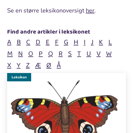
Se en større leksikonoversigt
her
.
Find andre artikler i leksikonet
A
B
C
D
E
F
G
H
I
J
K
L
M
N
O
P
Q
R
S
T
U
V
W
X
Y
Z
Æ
Ø
Å
Leksikon