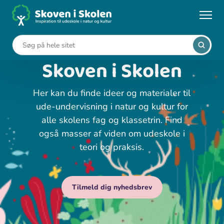
Gå
til
hovedindhold
Velkommen til
Skoven i Skolen
Her kan du finde ideer og materialer til
ude-undervisning i natur og kultur for
alle skolens fag og klassetrin. Find
også masser af viden om udeskole i
teori og praksis.
Tilmeld dig nyhedsbrev