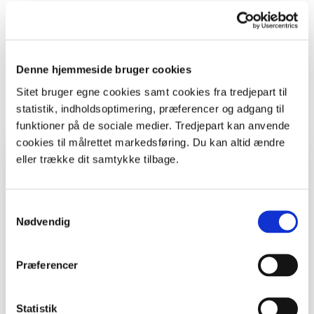
Supplerende opgaver og undervisningsforløb
Fra model til virkelighed
Minerydder
Denne hjemmeside bruger cookies
De tyske soldaters krig mod naturen
Sitet bruger egne cookies samt cookies fra tredjepart til
statistik, indholdsoptimering, præferencer og adgang til
Print
funktioner på de sociale medier. Tredjepart kan anvende
cookies til målrettet markedsføring. Du kan altid ændre
Hvem, hvad, hvor
eller trække dit samtykke tilbage.
Fag
Dansk, Historie
Samtykkevalg
Nødvendig
Klasse
4. - 6. klasse
Årstid
Forår, Sommer, Efterår, Vinter
Præferencer
Addresse
Molevej 29, 7730 Hanstholm
Statistik