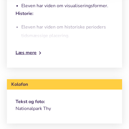
Eleven har viden om visualiseringsformer.
Historie:
Eleven har viden om historiske perioders
tidsmæssige placering.
Eleven kan konstruere historiske
Læs mere
fortællinger.
Eleven kan opstille historiske scenarier for
at få indsigt i samfundsforhold i fortiden.
Eleven har viden om elementer, der indgår i
Kolofon
historiske scenarier.
Tekst og foto:
Nationalpark Thy