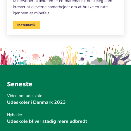
Minerydder aktiviteten er en matematisk huskeleg som
kræver at eleverne samarbejder om at huske en rute
igennem et minefelt.
Matematik
Seneste
Viden om udeskole
Udeskoler i Danmark 2023
Nyheder
Udeskole bliver stadig mere udbredt