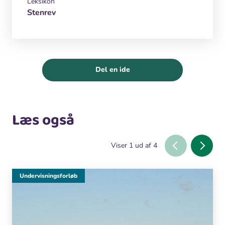
Leksikon
Stenrev
Del en ide
Læs også
Viser
1
ud af
4
Undervisningsforløb