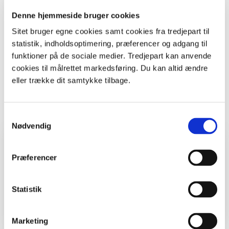
Til det skal I bruge ørnenæb og save. Og en masse
Denne hjemmeside bruger cookies
kræfter.
Sitet bruger egne cookies samt cookies fra tredjepart til
I skal have lov til at pleje gravhøjen af kommunen - og I
statistik, indholdsoptimering, præferencer og adgang til
skal have en naturvejleder eller en anden natur-klog
funktioner på de sociale medier. Tredjepart kan anvende
person med, så I plejer på den rigtige måde.
cookies til målrettet markedsføring. Du kan altid ændre
eller trække dit samtykke tilbage.
Print
Samtykkevalg
Nødvendig
Hvem, hvad, hvor
Præferencer
Fag
Historie
Statistik
Sted
Skov, Åbent land
Marketing