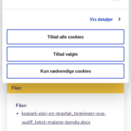
Kolofon
Vis detaljer
Tekst
Malene Bendix.
Tillad alle cookies
Tegninger
Tillad valgte
Eva Wulff.
Kun nødvendige cookies
Filer
Filer:
kopiark-plej-en-gravhøj_tegninger-eva-
wulff_tekst-malene-bendix.docx