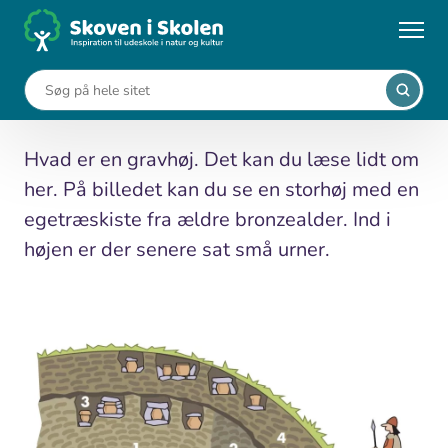
Gå
til
...
Leksikon
Gravhøj
hovedindhold
Gravhøj
Hvad er en gravhøj. Det kan du læse lidt om
her. På billedet kan du se en storhøj med en
egetræskiste fra ældre bronzealder. Ind i
højen er der senere sat små urner.