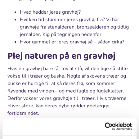
Hvad hedder jeres gravhøj?
Hvilken tid stammer jeres gravhøj fra? Vi har
gravhøje fra stenalderen, bronzealderen og tidlig
jernalder. Kig på tegningen nedenfor.
Hvor gammel er jeres gravhøj så – sådan cirka?
Plej naturen på en gravhøj
Hvis en gravhøj bare får lov at stå, vil den lige så stille
vokse til i træer og buske. Nogle af skovens træer og
buske er hurtige til at så deres frø, som kommer
flyvende med vinden – og med fugle og fugleklatter.
Derfor vokser vores gravhøje til i træer. Hvis træerne
bliver store, kan deres dybe rødder ødelægge
fortidsmindet.
I kan hjælpe med at bevare nogle af de gravhøje, som
er er ved at vokse helt til, ved at fjerne buske fra dem.