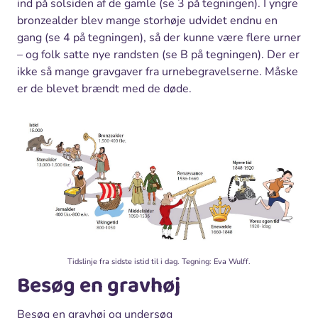
ind på solsiden af de gamle (se 3 på tegningen). I yngre
bronzealder blev mange storhøje udvidet endnu en
gang (se 4 på tegningen), så der kunne være flere urner
– og folk satte nye randsten (se B på tegningen). Der er
ikke så mange gravgaver fra urnebegravelserne. Måske
er de blevet brændt med de døde.
Tidslinje fra sidste istid til i dag. Tegning: Eva Wulff.
Besøg en gravhøj
Besøg en gravhøj og undersøg