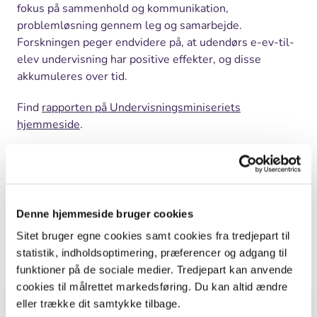
fokus på sammenhold og kommunikation,
problemløsning gennem leg og samarbejde.
Forskningen peger endvidere på, at udendørs e-ev-til-
elev undervisning har positive effekter, og disse
akkumuleres over tid.
Find
rapporten på Undervisningsminiseriets
hjemmeside
.
Print
Denne hjemmeside bruger cookies
Sidste nyt
Sitet bruger egne cookies samt cookies fra tredjepart til
statistik, indholdsoptimering, præferencer og adgang til
Viser
1
ud af
12
funktioner på de sociale medier. Tredjepart kan anvende
cookies til målrettet markedsføring. Du kan altid ændre
Nyhed
eller trække dit samtykke tilbage.