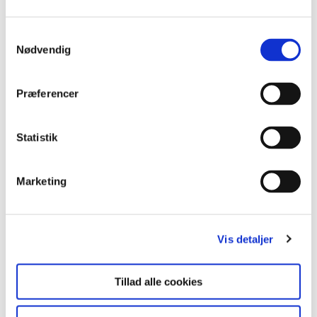
Samtykkevalg
Nødvendig
Præferencer
Statistik
Marketing
Udeskole bliver stadig mere udbredt
6 July 2026
Tæt på en tredjedel af de almene skoler og over
Vis detaljer
halvdelen af specialskolerne supplerer
klasseundervisningen med udeskole, viser ny forskning.
Tillad alle cookies