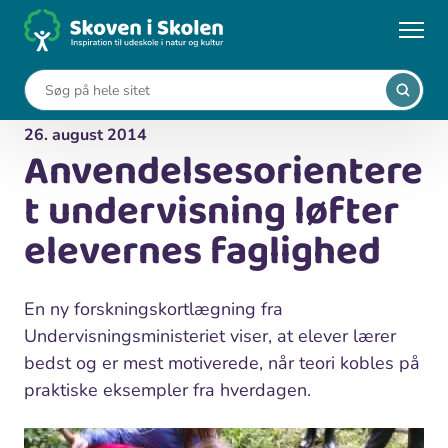
Gå
til
...
Nyheder
hovedindhold
Anvendelsesorienteret undervisning løfter elevernes
faglighed
26. august 2014
Anvendelsesorientere
t undervisning løfter
elevernes faglighed
En ny forskningskortlægning fra
Undervisningsministeriet viser, at elever lærer
bedst og er mest motiverede, når teori kobles på
praktiske eksempler fra hverdagen.