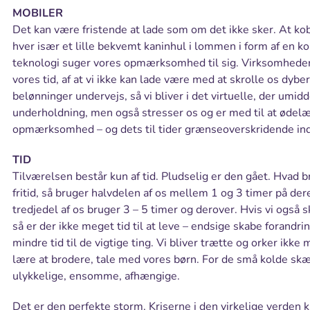
MOBILER
Det kan være fristende at lade som om det ikke sker. At koble
hver især et lille bekvemt kaninhul i lommen i form af en k
teknologi suger vores opmærksomhed til sig. Virksomheder b
vores tid, af at vi ikke kan lade være med at skrolle os dybe
belønninger undervejs, så vi bliver i det virtuelle, der umidd
underholdning, men også stresser os og er med til at ødel
opmærksomhed – og dets til tider grænseoverskridende in
TID
Tilværelsen består kun af tid. Pludselig er den gået. Hvad b
fritid, så bruger halvdelen af os mellem 1 og 3 timer på de
tredjedel af os bruger 3 – 5 timer og derover. Hvis vi også sk
så er der ikke meget tid til at leve – endsige skabe forandring
mindre tid til de vigtige ting. Vi bliver trætte og orker ikke
lære at brodere, tale med vores børn. For de små kolde skæ
ulykkelige, ensomme, afhængige.
Det er den perfekte storm. Kriserne i den virkelige verden