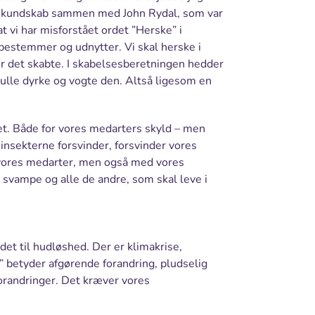
mskundskab sammen med John Rydal, som var
t vi har misforstået ordet ”Herske” i
 bestemmer og udnytter. Vi skal herske i
 det skabte. I skabelsesberetningen hedder
kulle dyrke og vogte den. Altså ligesom en
vet. Både for vores medarters skyld – men
 insekterne forsvinder, forsvinder vores
ores medarter, men også med vores
svampe og alle de andre, som skal leve i
 det til hudløshed. Der er klimakrise,
se” betyder afgørende forandring, pludselig
forandringer. Det kræver vores