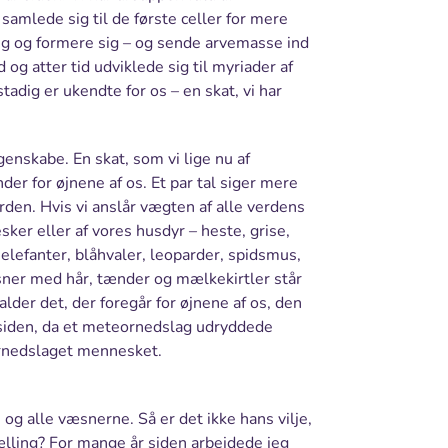
 samlede sig til de første celler for mere
 sig og formere sig – og sende arvemasse ind
g atter tid udviklede sig til myriader af
adig er ukendte for os – en skat, vi har
genskabe. En skat, som vi lige nu af
der for øjnene af os. Et par tal siger mere
rden. Hvis vi anslår vægten af alle verdens
ker eller af vores husdyr – heste, grise,
 elefanter, blåhvaler, leoparder, spidsmus,
æsner med hår, tænder og mælkekirtler står
lder det, der foregår for øjnene af os, den
 siden, da et meteornedslag udryddede
ornedslaget mennesket.
og alle væsnerne. Så er det ikke hans vilje,
rtælling? For mange år siden arbejdede jeg