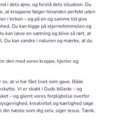
nd i dets øjne, og forstå dets situation. Du
, at kroppene følger hinanden perfekt uden
r i kirken – og på en og samme tid give
e enhed. Du kan kigge på stjernehimmelen og
Du kan læse en sætning og blive så rørt, at
vil. Du kan vandre i naturen og mærke, at du
 for den med vores kroppe, hjerter og
 os, at vi har fået livet som gave. Både
kytte. Vi er skabt i Guds billede – og
rsket – og glemt vores forpligtelse overfor
ysgerrighed, kreativitet og kærlighed søge
ke din næste som dig selv, siger Jesus. Tænk,