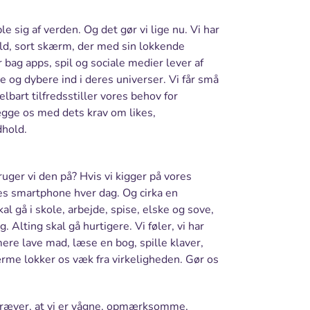
 sig af verden. Og det gør vi lige nu. Vi har
old, sort skærm, der med sin lokkende
ag apps, spil og sociale medier lever af
re og dybere ind i deres universer. Vi får små
elbart tilfredsstiller vores behov for
ægge os med dets krav om likes,
dhold.
ruger vi den på? Hvis vi kigger på vores
res smartphone hver dag. Og cirka en
al gå i skole, arbejde, spise, elske og sove,
. Alting skal gå hurtigere. Vi føler, vi har
 mere lave mad, læse en bog, spille klaver,
rme lokker os væk fra virkeligheden. Gør os
 kræver, at vi er vågne, opmærksomme,