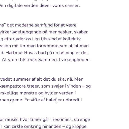
n digitale verden døver vores sanser.
nans” det moderne samfund for at være
m virker ødelæggende på mennesker, skaber
efterlader os i en tilstand af kollektiv
ession mister man fornemmelsen af, at man
id. Hartmut Rosas bud på en løsning er det
. At være tilstede. Sammen. I virkeligheden.
ovedet summer af alt det du skal nå. Men
r kæmpestore træer, som svajer i vinden – og
forskellige mønstre og hylder verden i
nes grene. En vifte af halefjer udbredt i
r musik, hvor toner går i resonans, strenge
r kan cirkle omkring hinanden – og kroppe