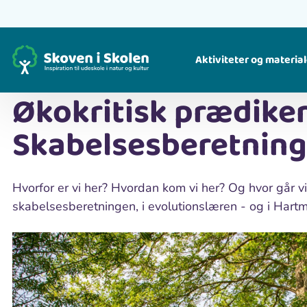
Gå
til
Hjem
Blogs
Økokritisk prædiken om Skabelsesberetningen
hovedindhold
Aktiviteter og material
Skrevet af Malene B | 14. juni 2024
Økokritisk prædike
Find ideer til, hvad du kan lave i naturen. For børn og voksne.
Find ude-undervisningsmaterialer til alle fag og klassetrin i natur og kultur. For lærere.
Skabelsesberetnin
Hvorfor er vi her? Hvordan kom vi her? Og hvor går v
skabelsesberetningen, i evolutionslæren - og i Hart