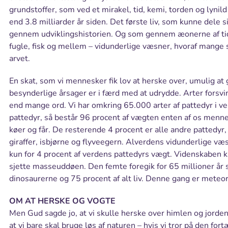
grundstoffer, som ved et mirakel, tid, kemi, torden og lynild
end 3.8 milliarder år siden. Det første liv, som kunne dele
gennem udviklingshistorien. Og som gennem æonerne af tid o
fugle, fisk og mellem – vidunderlige væsner, hvoraf mange st
arvet.
En skat, som vi mennesker fik lov at herske over, umulig at 
besynderlige årsager er i færd med at udrydde. Arter forsvin
end mange ord. Vi har omkring 65.000 arter af pattedyr i ve
pattedyr, så består 96 procent af vægten enten af os mennes
køer og får. De resterende 4 procent er alle andre pattedyr,
giraffer, isbjørne og flyveegern. Alverdens vidunderlige v
kun for 4 procent af verdens pattedyrs vægt. Videnskaben ka
sjette masseuddøen. Den femte foregik for 65 millioner år
dinosaurerne og 75 procent af alt liv. Denne gang er mete
OM AT HERSKE OG VOGTE
Men Gud sagde jo, at vi skulle herske over himlen og jorden 
at vi bare skal bruge løs af naturen – hvis vi tror på den fo