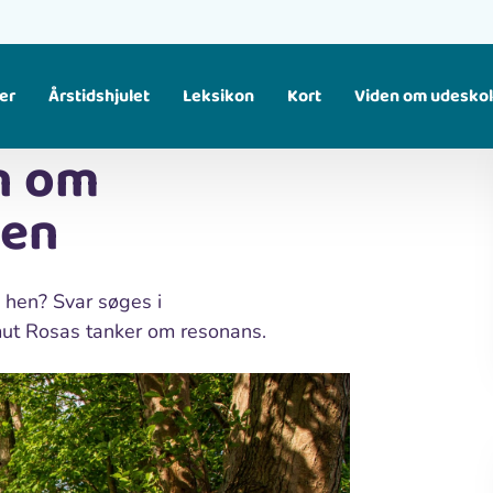
er
Årstidshjulet
Leksikon
Kort
Viden om udesko
n om
Find større temaer, som samler flere materialer om samme emne. Fx fugle, klima, affald osv.
gen
i hen? Svar søges i
mut Rosas tanker om resonans.