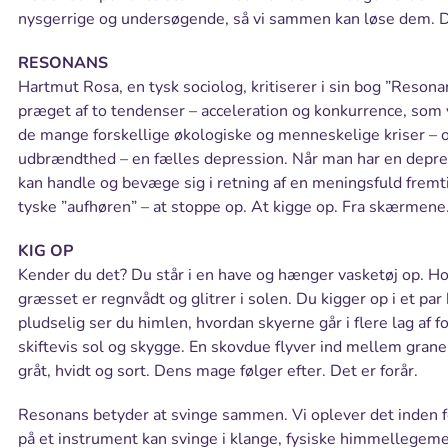
nysgerrige og undersøgende, så vi sammen kan løse dem. De
RESONANS
Hartmut Rosa, en tysk sociolog, kritiserer i sin bog ”Reso
præget af to tendenser – acceleration og konkurrence, so
de mange forskellige økologiske og menneskelige kriser – og 
udbrændthed – en fælles depression. Når man har en depr
kan handle og bevæge sig i retning af en meningsfuld fremt
tyske ”aufhøren” – at stoppe op. At kigge op. Fra skærmene
KIG OP
Kender du det? Du står i en have og hænger vasketøj op. H
græsset er regnvådt og glitrer i solen. Du kigger op i et pa
pludselig ser du himlen, hvordan skyerne går i flere lag af 
skiftevis sol og skygge. En skovdue flyver ind mellem graner
gråt, hvidt og sort. Dens mage følger efter. Det er forår.
Resonans betyder at svinge sammen. Vi oplever det inden fo
på et instrument kan svinge i klange, fysiske himmellegeme