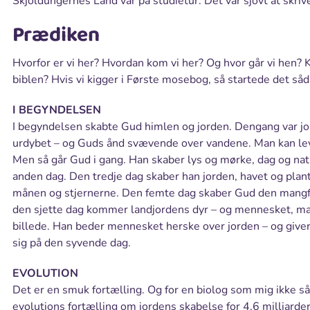
Skjoldungernes Land var på studietur. Det var sjovt at skrive
Prædiken
Hvorfor er vi her? Hvordan kom vi her? Og hvor går vi hen? K
biblen? Hvis vi kigger i Første mosebog, så startede det såd
I BEGYNDELSEN
I begyndelsen skabte Gud himlen og jorden. Dengang var jo
urdybet – og Guds ånd svævende over vandene. Man kan lev
Men så går Gud i gang. Han skaber lys og mørke, dag og nat
anden dag. Den tredje dag skaber han jorden, havet og plant
månen og stjernerne. Den femte dag skaber Gud den mangfo
den sjette dag kommer landjordens dyr – og mennesket, ma
billede. Han beder mennesket herske over jorden – og giver
sig på den syvende dag.
EVOLUTION
Det er en smuk fortælling. Og for en biolog som mig ikke så
evolutions fortælling om jordens skabelse for 4,6 milliarder