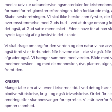
med at udvikle udeundervisningsmaterialer for kristendo
formand for religionslærerforeningen. John forklarede mig, a
Skabelsesberetningen. Vi skal ikke herske som fyrster, der
overensstemmelse med Guds bud – ved at drage omsorg for
det også, at Gud satte mennesket i Edens have for at han s
hyrde tage sig af og beskytte det skabte.
Vi skal drage omsorg for den verden og den natur vi har ar
også fordi vi er forbundet. Når havene dør – dør vi også. Når
afgrøder også. Vi hænger sammen med verden. Både med v
medmennesker – og med de mennesker, dyr, planter, alger, 
fremtiden.
KRISER
Mange taler om at vi lever i krisernes tid. I ved det og hører
biodiversitetskrise, krig – og også trivselskrise. Ordet ”kri
ændring eller skæbnesvanger forstyrrelse. Vi står overfor 
opmærksomhed.