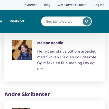
Nyheder
Blog
Om Skoven i Skolen
Log ind
le
Visitkort
Print
Find opskrifter på bålmad og mad fra naturen.
Malene Bendix
Her vil jeg skrive lidt om arbejdet
med Skoven i Skolen og udeskole.
Og måske en lille mening i ny og
næ.
Andre Skribenter