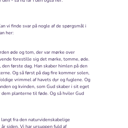
 den - så nu får I den også her:
an vi finde svar på nogle af de spørgsmål i
an her:
rden øde og tom, der var mørke over
ende forestille sig det mørke, tomme, øde.
, den første dag. Han skaber himlen på den
erne. Og så først på dag fire kommer solen,
ldige vrimmel af havets dyr og fuglene. Og
nden og kvinden, som Gud skaber i sit eget
 dem planterne til føde. Og så hviler Gud
 langt fra den naturvidenskabelige
 år siden. Vi har ursuppen fuld af