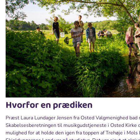
Hvorfor en prædiken
Præst Laura Lundager Jensen fra Osted Valgmenighed bad
Skabelsesberetningen til musikgudstjeneste i Osted Kirke d
mulighed for at holde den igen fra toppen af Trehøje i Mols 