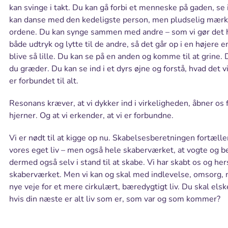
kan svinge i takt. Du kan gå forbi et menneske på gaden, se i
kan danse med den kedeligste person, men pludselig mærke
ordene. Du kan synge sammen med andre – som vi gør det he
både udtryk og lytte til de andre, så det går op i en højer
blive så lille. Du kan se på en anden og komme til at grine. 
du græder. Du kan se ind i et dyrs øjne og forstå, hvad det 
er forbundet til alt.
Resonans kræver, at vi dykker ind i virkeligheden, åbner os
hjerner. Og at vi erkender, at vi er forbundne.
Vi er nødt til at kigge op nu. Skabelsesberetningen fortæller
vores eget liv – men også hele skaberværket, at vogte og bes
dermed også selv i stand til at skabe. Vi har skabt os og he
skaberværket. Men vi kan og skal med indlevelse, omsorg, n
nye veje for et mere cirkulært, bæredygtigt liv. Du skal els
hvis din næste er alt liv som er, som var og som kommer?