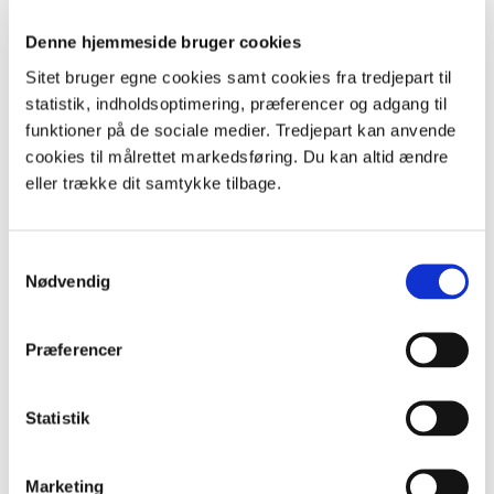
Denne hjemmeside bruger cookies
Sitet bruger egne cookies samt cookies fra tredjepart til
statistik, indholdsoptimering, præferencer og adgang til
funktioner på de sociale medier. Tredjepart kan anvende
cookies til målrettet markedsføring. Du kan altid ændre
eller trække dit samtykke tilbage.
Samtykkevalg
Af Ulrik og Charlottes blog | 7. maj 2014
Nødvendig
Mønsted kalkgruber
En weekendtur til Fur endte med 700 års
Præferencer
kulturhistorie i Mønsted kalkgruber, og ideerne til
udeskole var åbenlyse.
Statistik
Marketing