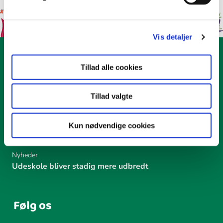
Vis detaljer
Seneste
Tillad alle cookies
Nyheder
Tillad valgte
Den livgivende sol
Viden om udeskole
Kun nødvendige cookies
Udeskoler i Danmark 2023
Nyheder
Udeskole bliver stadig mere udbredt
Følg os